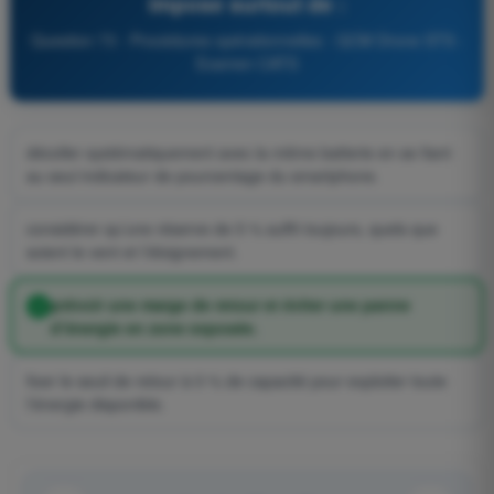
impose surtout de :
Question 73 - Procédures opérationnelles - QCM Drone STS -
Examen CATS
décoller systématiquement avec la même batterie en se fiant
au seul indicateur de pourcentage du smartphone.
considérer qu’une réserve de 5 % suffit toujours, quels que
soient le vent et l’éloignement.
prévoir une marge de retour et éviter une panne
d’énergie en zone exposée.
fixer le seuil de retour à 0 % de capacité pour exploiter toute
l’énergie disponible.