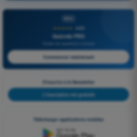
PRO
★★★★★
4,6/5
Quizvds PRO
Toutes les questions incluses
Commencer maintenant
S'inscrire à la Newsletter
L'inscription est gratuite
Télécharger applications mobiles