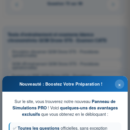
Question 73 sur 96
Tests d'entraînement et examens blancs
chronométrés QCM Drone STS - Examen CATS
Simulation d'examen QCM Drone STS - Procédures
opérationnelles
QCM d'Entraînement QCM Drone STS - Procédures
opérationnelles
Examen en PDF QCM Drone STS - Procédures
opérationnelles
×
Nouveauté : Boostez Votre Préparation !
Sur le site, vous trouverez notre nouveau
Panneau de
! Voici
Simulations PRO
quelques-uns des avantages
que vous obtenez en le débloquant :
exclusifs
✅
Toutes les questions
officielles, sans exception