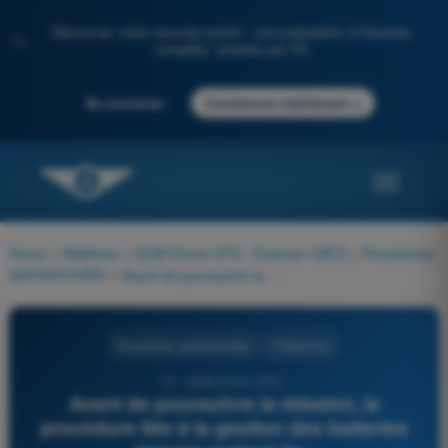
Découvrez notre nouveau portail : une préparation à l'examen
✨
complète, boostée par l'IA
→
Se connecter
Commencer maintenant
Home
>
Matières
>
QCM Drone STS - Examen CATS
>
Procédures
opérationnelles
>
Avant de poursuivre la mission, la procédure liée à la gestion des batteries impose surtout de :
Procédures opérationnelles
4 Réponses
73 - QCM Drone STS -
Avant de poursuivre la mission, la
procédure liée à la gestion des batteries