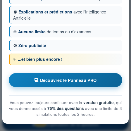
🧠
Explications et prédictions
avec l'Intelligence
Artificielle
♾️
Aucune limite
de temps ou d'examens
🚫
Zéro publicité
✨
...et bien plus encore !
💻 Découvrez le Panneau PRO
Vous pouvez toujours continuer avec la
version gratuite
, qui
vous donne accès à
75% des questions
avec une limite de 3
Procédures opérationnelles
S'entraîner !
simulations toutes les 2 heures.
Explication de la question
🔒
PRO