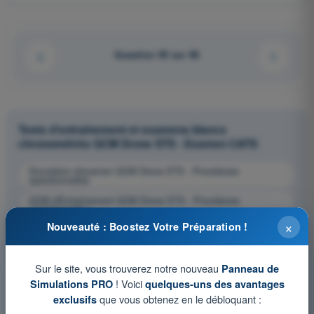
Question 95 sur 96
Tests d'entraînement et examens blancs
chronométrés QCM Drone STS - Examen CATS
Simulation d'examen QCM Drone STS - Procédures
opérationnelles
QCM d'Entraînement QCM Drone STS - Procédures
opérationnelles
×
Nouveauté : Boostez Votre Préparation !
Examen en PDF QCM Drone STS - Procédures
opérationnelles
Sur le site, vous trouverez notre nouveau
Panneau de
! Voici
Simulations PRO
quelques-uns des avantages
que vous obtenez en le débloquant :
exclusifs