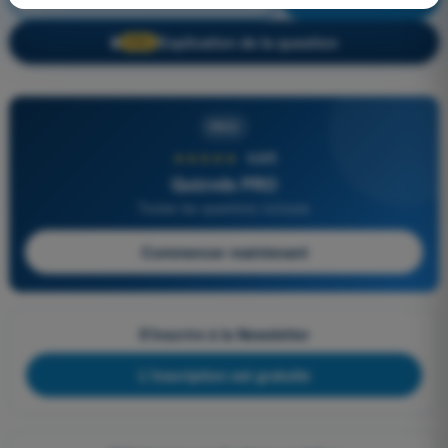
Explication de la question
🔒
PRO
PRO
★★★★★
4,6/5
Quizvds PRO
Toutes les questions incluses
Commencer maintenant
S'inscrire à la Newsletter
L'inscription est gratuite