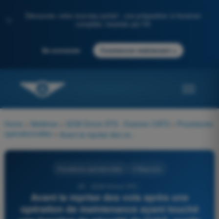
Découvrez notre nouveau portail : une préparation à l'examen
✨
complète, boostée par l'IA
→
Se connecter
Commencer maintenant
Home
>
Matières
>
QCM Drone STS - Examen CATS
>
Procédures
opérationnelles
>
Avant la reprise des vols après une opération de maintenance ayant touché une fonction de sécurité de l'UAS, quelle exigence de traçabilité doit être satisfaite ?
Procédures opérationnelles
4 Réponses
95 - QCM Drone STS -
Avant la reprise des vols après une
opération de maintenance ayant touché