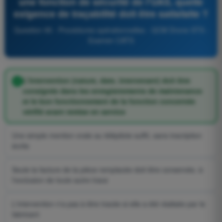
une fonction de sécurité de l'UAS, quelle
exigence de traçabilité doit être satisfaite ?
Question 95 - Procédures opérationnelles - QCM Drone STS -
Examen CATS
L'intervention (nature, date, intervenant) doit être
consignée dans les enregistrements de maintenance
et le bon fonctionnement de la fonction concernée
vérifié avant remise en service
Une simple mention orale au télépilote suffit, sans inscription
écrite
Seule la facture de la pièce remplacée doit être conservée, à
l'exclusion de toute autre trace
L'intervention n'a pas à être tracée si elle a été réalisée par le
fabricant