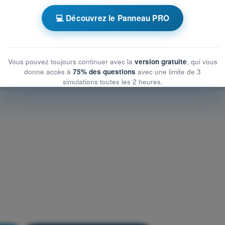
ronométrés PPL(A) - Licence pilote privé avion
💻 Découvrez le Panneau PRO
QCM d'Entraînement PPL(A) FR - Communications
Vous pouvez toujours continuer avec la
version gratuite
, qui vous
donne accès à
75% des questions
avec une limite de 3
simulations toutes les 2 heures.