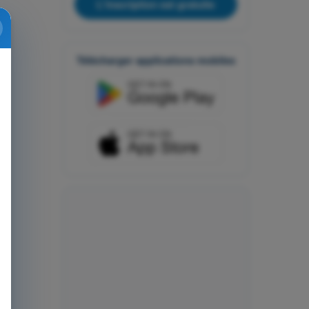
L'inscription est gratuite
Télécharger applications mobiles