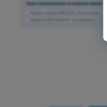
Tests d'entraînement et examens blancs ch
Simulation d'examen PPL(A) FR - Communications
Examen en PDF PPL(A) FR - Communications