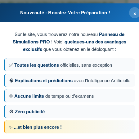
e afin que le contrôleur ou le pilote à l'origine de ce
×
Nouveauté : Boostez Votre Préparation !
épète tout ou partie du message afin que le destinataire soit
Sur le site, vous trouverez notre nouveau
Panneau de
Simulations PRO
! Voici
quelques-uns des avantages
exclusifs
que vous obtenez en le débloquant :
épète tout ou partie du message afin que le destinataire soit
✅
Toutes les questions
officielles, sans exception
 que le contrôleur ou le pilote à l'origine de ce message
🧠
Explications et prédictions
avec l'Intelligence Artificielle
♾️
Aucune limite
de temps ou d'examens
🚫
Zéro publicité
ion 112 sur 122
Question suivante
✨
...et bien plus encore !