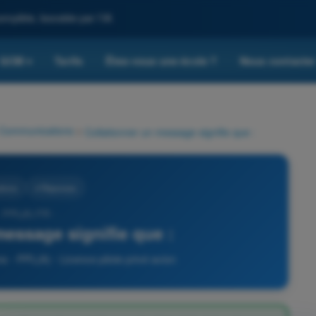
omplète, boostée par l'IA
QCM
Tarifs
Êtes-vous une école ?
Nous contacte
▾
Communications
>
Collationner un message signifie que :
tions
4 Réponses
- PPL(A) FR -
message signifie que :
 - PPL(A) - Licence pilote privé avion