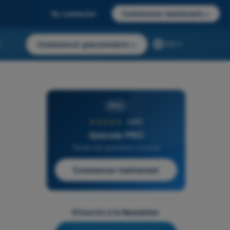
Se connecter
Commencer maintenant
→
r
Commencer gratuitement
→
FR
PRO
★★★★★
4,6/5
Quizvds PRO
Toutes les questions incluses
Commencer maintenant
S'inscrire à la Newsletter