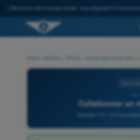
✨
Découvrez notre nouveau portail : une préparation à l'examen c
Home
>
Matières
>
PPL(A) - Licence pilote privé avion
>
Communica
112 
Collationner un 
Question 112 - Communications