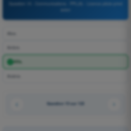
Question 15 - Communications - PPL(A) - Licence pilote privé
avion
Alice.
Ambre.
Alfa.
Arsène.
Question 15 sur 122