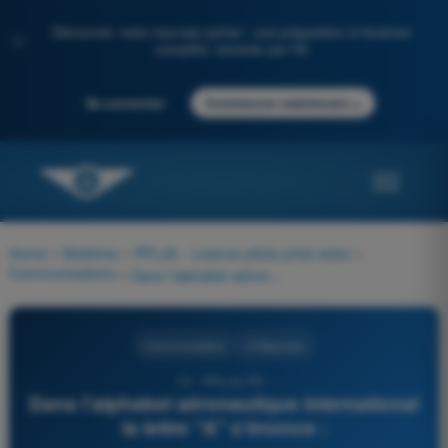
Découvrez notre nouveau portail : une préparation à l'examen
✨
complète, boostée par l'IA
→
Se connecter
Commencer maintenant
Home
>
Matières
>
PPL(A) - Licence pilote privé avion
>
Communications
>
Dans l'alphabet aéronautique international la lettre "A" s'énonce :
Communications
4 Réponses
15 - PPL(A) FR -
Dans l'alphabet aéronautique international
la lettre "A" s'énonce :