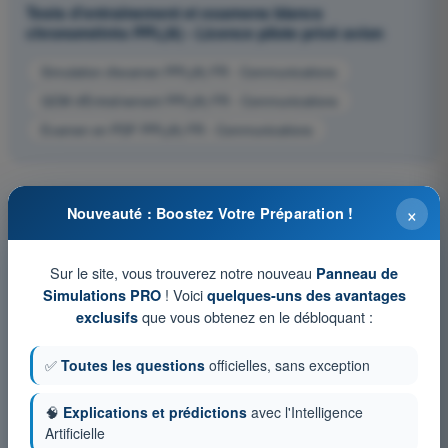
Tests d'entraînement et examens blancs
chronométrés PPL(A) - Licence pilote privé avion
Simulation d'examen PPL(A) FR - Communications
QCM d'Entraînement PPL(A) FR - Communications
Examen en PDF PPL(A) FR - Communications
×
Nouveauté : Boostez Votre Préparation !
Sur le site, vous trouverez notre nouveau
Panneau de
! Voici
Simulations PRO
quelques-uns des avantages
que vous obtenez en le débloquant :
exclusifs
✅
Toutes les questions
officielles, sans exception
🧠
Explications et prédictions
avec l'Intelligence
Artificielle