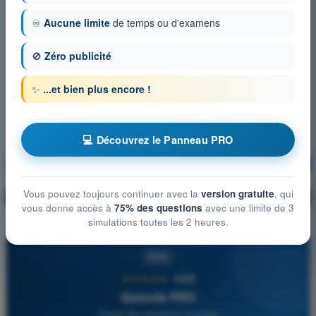
♾️
Aucune limite
de temps ou d'examens
🚫
Zéro publicité
✨
...et bien plus encore !
💻 Découvrez le Panneau PRO
Communications
S'entraîner !
Vous pouvez toujours continuer avec la
version gratuite
, qui
Explication de la question
🔒
PRO
vous donne accès à
75% des questions
avec une limite de 3
simulations toutes les 2 heures.
PRO
★★★★★
4,6/5
Quizvds PRO
Toutes les questions incluses