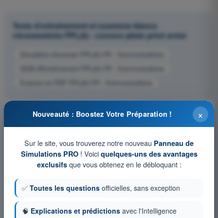
Tests d'entraînement et examens blancs
chronométrés PPL(A) - Licence pilote privé avion
Simulation d'examen PPL(A) FR - Communications
QCM d'Entraînement PPL(A) FR - Communications
Examen en PDF PPL(A) FR - Communications
×
Nouveauté : Boostez Votre Préparation !
Sur le site, vous trouverez notre nouveau
Panneau de
! Voici
Simulations PRO
quelques-uns des avantages
que vous obtenez en le débloquant :
exclusifs
✅
Toutes les questions
officielles, sans exception
🧠
Explications et prédictions
avec l'Intelligence