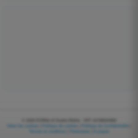
© 2026
EGWeb di Guatta Mattia - VAT: 04768540983
Gérer les cookies
|
Politique de cookies
|
Politique de Confidentialité
|
Termes et conditions
|
Partenaires
|
À propos