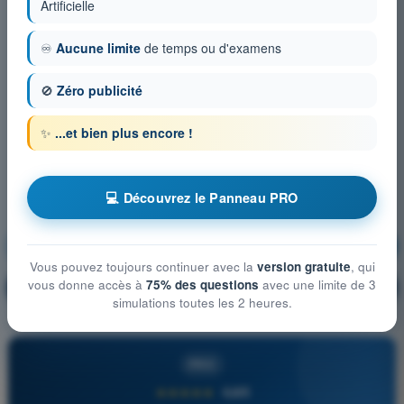
Artificielle
♾️
Aucune limite
de temps ou d'examens
🚫
Zéro publicité
✨
...et bien plus encore !
💻 Découvrez le Panneau PRO
Communications
S'entraîner !
Vous pouvez toujours continuer avec la
version gratuite
, qui
vous donne accès à
75% des questions
avec une limite de 3
Explication de la question
🔒
PRO
simulations toutes les 2 heures.
PRO
★★★★★
4,6/5