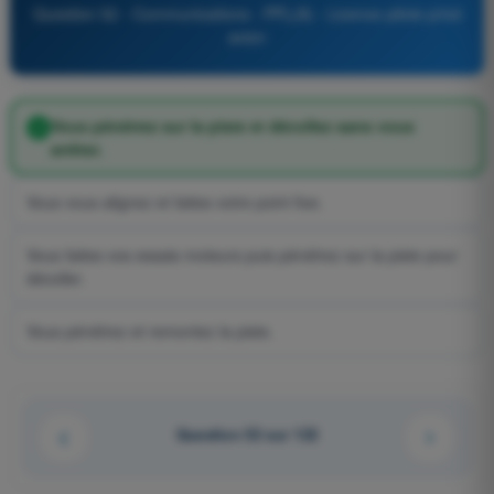
Question 52 - Communications - PPL(A) - Licence pilote privé
avion
Vous pénétrez sur la piste et décollez sans vous
arrêter.
Vous vous alignez et faites votre point fixe.
Vous faites vos essais moteurs puis pénétrez sur la piste pour
décoller.
Vous pénétrez et remontez la piste.
Question 52 sur 122