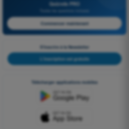
Quizvds PRO
Toutes les questions incluses
Commencer maintenant
S'inscrire à la Newsletter
L'inscription est gratuite
Télécharger applications mobiles