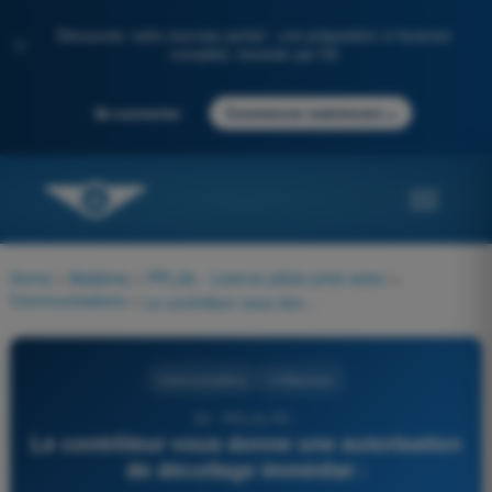
Découvrez notre nouveau portail : une préparation à l'examen
✨
complète, boostée par l'IA
→
Se connecter
Commencer maintenant
Home
>
Matières
>
PPL(A) - Licence pilote privé avion
>
Communications
>
Le contrôleur vous donne une autorisation de décollage immédiat :
Communications
4 Réponses
52 - PPL(A) FR -
Le contrôleur vous donne une autorisation
de décollage immédiat :