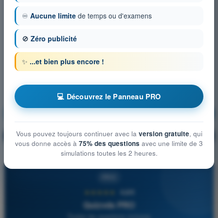
♾️
Aucune limite
de temps ou d'examens
🚫
Zéro publicité
✨
...et bien plus encore !
💻 Découvrez le Panneau PRO
Communications
S'entraîner !
Vous pouvez toujours continuer avec la
version gratuite
, qui
Explication de la question
🔒
PRO
vous donne accès à
75% des questions
avec une limite de 3
simulations toutes les 2 heures.
PRO
★★★★★
4,6/5
Quizvds PRO
Toutes les questions incluses