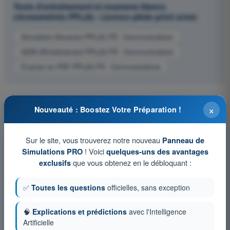
Tests d'entraînement et examens blancs
chronométrés PPL(A) - Licence pilote privé avion
Simulation d'examen PPL(A) FR - Communications
QCM d'Entraînement PPL(A) FR - Communications
Examen en PDF PPL(A) FR - Communications
×
Nouveauté : Boostez Votre Préparation !
Sur le site, vous trouverez notre nouveau
Panneau de
! Voici
Simulations PRO
quelques-uns des avantages
que vous obtenez en le débloquant :
exclusifs
✅
Toutes les questions
officielles, sans exception
🧠
Explications et prédictions
avec l'Intelligence
Artificielle