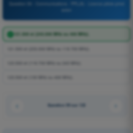
Question 59 - Communications - PPL(A) - Licence pilote privé
avion
121.500 et (243.000 MHz ou 406 MHz).
121.500 et (233.000 MHz ou 119.700 MHz).
123.500 et (119.700 MHz ou 243 MHz).
123.500 et (130 MHz ou 406 MHz).
Question 59 sur 122