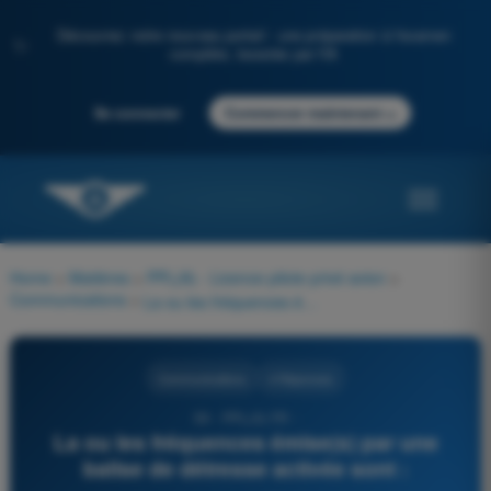
Découvrez notre nouveau portail : une préparation à l'examen
✨
complète, boostée par l'IA
→
Se connecter
Commencer maintenant
Home
>
Matières
>
PPL(A) - Licence pilote privé avion
>
Communications
>
La ou les fréquences émise(s) par une balise de détresse activée sont :
Communications
4 Réponses
59 - PPL(A) FR -
La ou les fréquences émise(s) par une
balise de détresse activée sont :