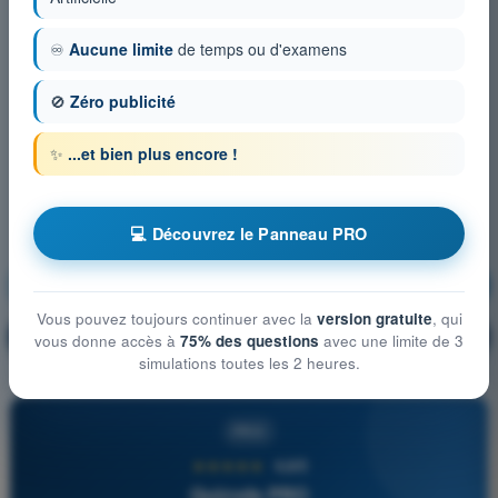
♾️
Aucune limite
de temps ou d'examens
🚫
Zéro publicité
✨
...et bien plus encore !
💻 Découvrez le Panneau PRO
Communications
S'entraîner !
Vous pouvez toujours continuer avec la
version gratuite
, qui
Explication de la question
🔒
PRO
vous donne accès à
75% des questions
avec une limite de 3
simulations toutes les 2 heures.
PRO
★★★★★
4,6/5
Quizvds PRO