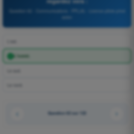
regardez vers :
Question 62 - Communications - PPL(A) - Licence pilote privé
avion
L'est.
L'ouest.
Le sud.
Le nord.
Question 62 sur 122