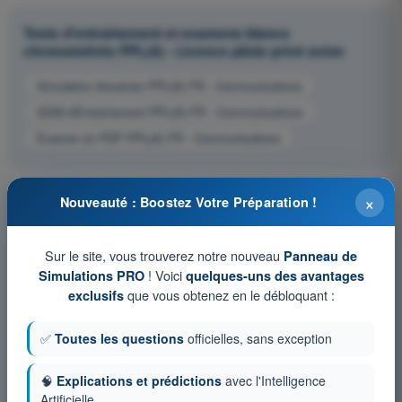
Tests d'entraînement et examens blancs
chronométrés PPL(A) - Licence pilote privé avion
Simulation d'examen PPL(A) FR - Communications
QCM d'Entraînement PPL(A) FR - Communications
Examen en PDF PPL(A) FR - Communications
×
Nouveauté : Boostez Votre Préparation !
Sur le site, vous trouverez notre nouveau
Panneau de
! Voici
Simulations PRO
quelques-uns des avantages
que vous obtenez en le débloquant :
exclusifs
✅
Toutes les questions
officielles, sans exception
🧠
Explications et prédictions
avec l'Intelligence
Artificielle