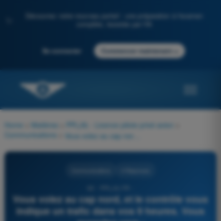
Découvrez notre nouveau portail : une préparation à l'examen
✨
complète, boostée par l'IA
→
Se connecter
Commencer maintenant
Home
>
Matières
>
PPL(A) - Licence pilote privé avion
>
Communications
>
Vous volez au cap nord, et le contrôle vous indique un trafic dans vos 9 heures. Vous regardez vers :
Communications
4 Réponses
62 - PPL(A) FR -
Vous volez au cap nord, et le contrôle vous
indique un trafic dans vos 9 heures. Vous