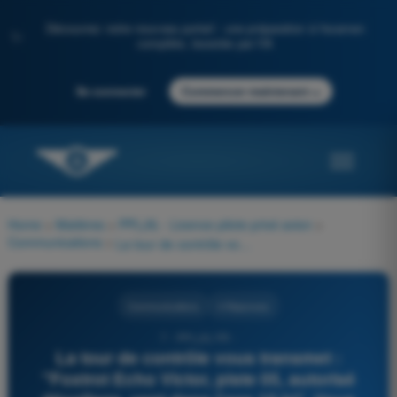
Découvrez notre nouveau portail : une préparation à l'examen
✨
complète, boostée par l'IA
→
Se connecter
Commencer maintenant
Home
>
Matières
>
PPL(A) - Licence pilote privé avion
>
Communications
>
La tour de contrôle vous transmet : "Foxtrot Echo Victor, piste 05, autorisé décollage, vent dans l'axe 10 kt". Vous devez réglementairement répondre :
Communications
4 Réponses
7 - PPL(A) FR -
La tour de contrôle vous transmet :
"Foxtrot Echo Victor, piste 05, autorisé