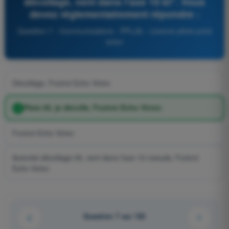
décollage, vent dans l'axe 10 kt". Vous
devez réglementairement répondre :
Question 7 - Communications - PPL(A) - Licence pilote privé
avion
Décollage, Foxtrot Echo Victor.
Piste 05, je décolle, Foxtrot Echo Victor.
Foxtrot Echo Victor.
Autorisé décollage 05, vent dans l'axe 10 noeuds, Foxtrot
Echo Victor.
Question 7 sur 122