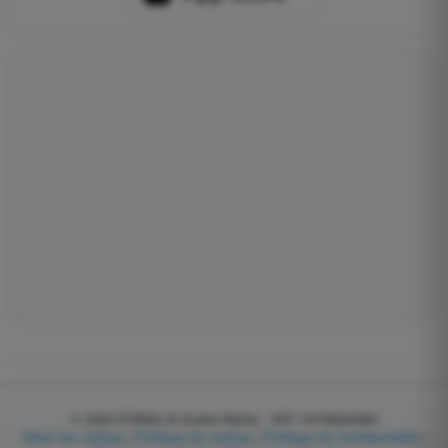
© 2026
EGWeb di Guatta Mattia - VAT: 04768540983
Gérer les cookies
|
Politique de cookies
|
Politique de Confidentialité
|