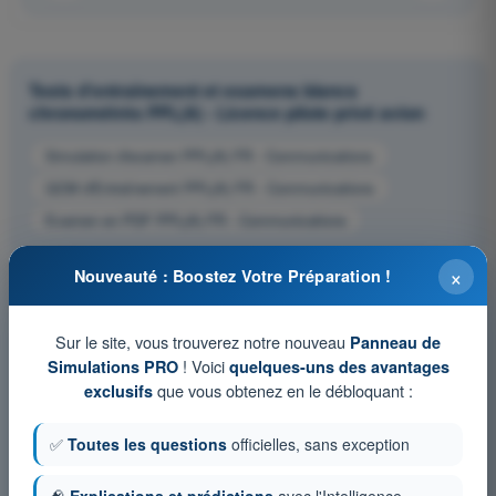
Tests d'entraînement et examens blancs
chronométrés PPL(A) - Licence pilote privé avion
Simulation d'examen PPL(A) FR - Communications
QCM d'Entraînement PPL(A) FR - Communications
Examen en PDF PPL(A) FR - Communications
×
Nouveauté : Boostez Votre Préparation !
Sur le site, vous trouverez notre nouveau
Panneau de
! Voici
Simulations PRO
quelques-uns des avantages
que vous obtenez en le débloquant :
exclusifs
✅
Toutes les questions
officielles, sans exception
🧠
Explications et prédictions
avec l'Intelligence