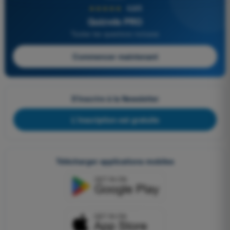
★★★★★
4,6/5
Quizvds PRO
Toutes les questions incluses
Commencer maintenant
S'inscrire à la Newsletter
L'inscription est gratuite
Télécharger applications mobiles