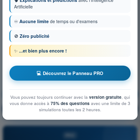
Artificielle
♾️
Aucune limite
de temps ou d'examens
🚫
Zéro publicité
✨
...et bien plus encore !
💻 Découvrez le Panneau PRO
Communications
S'entraîner !
Vous pouvez toujours continuer avec la
version gratuite
, qui
vous donne accès à
75% des questions
avec une limite de 3
Explication de la question
🔒
simulations toutes les 2 heures.
PRO
PRO