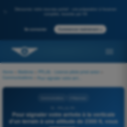
Découvrez notre nouveau portail : une préparation à l'examen
✨
complète, boostée par l'IA
→
Se connecter
Commencer maintenant
Home
>
Matières
>
PPL(A) - Licence pilote privé avion
>
Communications
>
Pour signaler votre arrivée à la verticale d'un terrain à une altitude de 2300 ft, vous annoncez :
Communications
4 Réponses
78 - PPL(A) FR -
Pour signaler votre arrivée à la verticale
d'un terrain à une altitude de 2300 ft, vous