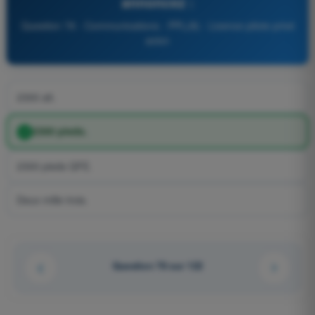
annoncez :
Question 78 - Communications - PPL(A) - Licence pilote privé
avion
2300 alt.
2300 pieds.
2300 pieds QFE.
Deux mille trois.
Question 78 sur 122