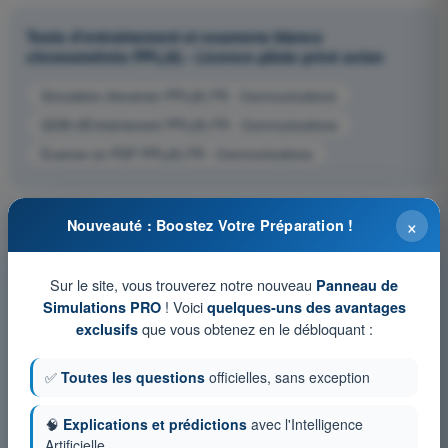
Tests d'entraînement et examens blancs
chronométrés PPL(A) - Licence pilote privé avion
Simulation d'examen PPL(A) FR - Communications
QCM d'Entraînement PPL(A) FR - Communications
Examen en PDF PPL(A) FR - Communications
×
Nouveauté : Boostez Votre Préparation !
Sur le site, vous trouverez notre nouveau
Panneau de
! Voici
Simulations PRO
quelques-uns des avantages
que vous obtenez en le débloquant :
exclusifs
✅
Toutes les questions
officielles, sans exception
🧠
Explications et prédictions
avec l'Intelligence
Artificielle