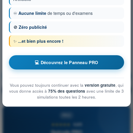
♾️
Aucune limite
de temps ou d'examens
🚫
Zéro publicité
✨
...et bien plus encore !
💻 Découvrez le Panneau PRO
Communications
S'entraîner !
Vous pouvez toujours continuer avec la
version gratuite
, qui
Explication de la question
🔒
PRO
vous donne accès à
75% des questions
avec une limite de 3
simulations toutes les 2 heures.
PRO
★★★★★
4,6/5
Quizvds PRO