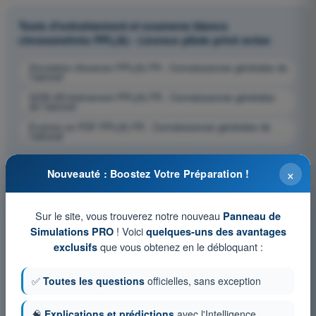
Tests d'entraînement et examens blancs
chronométrés PPL(A) - Licence pilote privé avion
Simulation d'examen PPL(A) FR - Connaissances générales de
l’aéronef
QCM d'Entraînement PPL(A) FR - Connaissances générales
de l’aéronef
Examen en PDF PPL(A) FR - Connaissances générales de
l’aéronef
×
Nouveauté : Boostez Votre Préparation !
Sur le site, vous trouverez notre nouveau
Panneau de
! Voici
Simulations PRO
quelques-uns des avantages
que vous obtenez en le débloquant :
exclusifs
✅
Toutes les questions
officielles, sans exception
🧠
Explications et prédictions
avec l'Intelligence