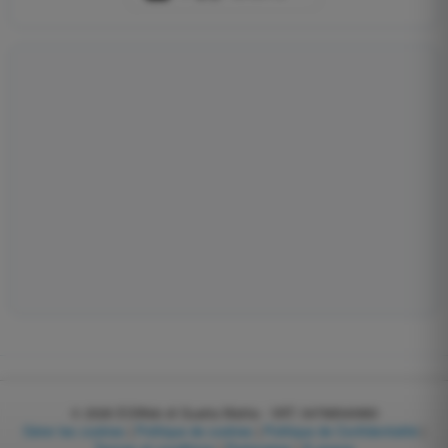
© 2026
EGWeb di Guatta Mattia - VAT: 04768540983
Gérer les cookies
|
Politique de cookies
|
Politique de Confidentialité
|