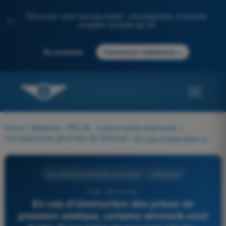
Découvrez notre nouveau portail : une préparation à l'examen
✨
complète, boostée par l'IA
→
Se connecter
Commencer maintenant
Home
>
Matières
>
PPL(A) - Licence pilote privé avion
>
Connaissances générales de l’aéronef
>
En cas d'obstruction des prises de pression statique, certains aéronefs sont dotés d'une prise de secours située :
Connaissances générales de l’aéronef
4 Réponses
1726 - PPL(A) FR -
En cas d'obstruction des prises de
pression statique, certains aéronefs sont