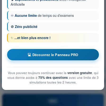
Artificielle
♾️
Aucune limite
de temps ou d'examens
🚫
Zéro publicité
✨
...et bien plus encore !
💻 Découvrez le Panneau PRO
Connaissances générales de l’aéronef
Vous pouvez toujours continuer avec la
version gratuite
, qui
vous donne accès à
75% des questions
avec une limite de 3
S'entraîner !
Explication de la question
🔒
PRO
simulations toutes les 2 heures.
PRO