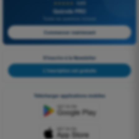
★★★★★
4,6/5
Quizvds PRO
Toutes les questions incluses
Commencer maintenant
S'inscrire à la Newsletter
L'inscription est gratuite
Télécharger applications mobiles