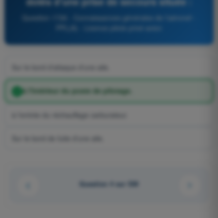
dotés d'une prise de secours située :
Question 1726 - Connaissances générales de l’aéronef -
PPL(A) - Licence pilote privé avion
Sur le bord d'attaque d'une aile.
à l'intérieur du poste de pilotage.
à l'entrée du réchauffage carburateur.
Sur le bord de fuite d'une aile.
Question 4 sur 539