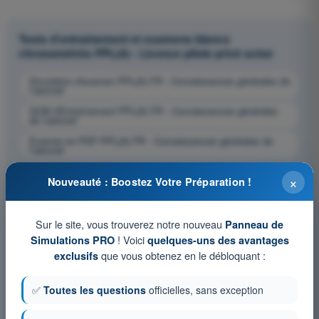
Tests d'entraînement et examens blancs
chronométrés PPL(A) - Licence pilote privé avion
Simulation d'examen PPL(A) FR - Connaissances générales de
l’aéronef
QCM d'Entraînement PPL(A) FR - Connaissances générales
de l’aéronef
Examen en PDF PPL(A) FR - Connaissances générales de
l’aéronef
×
Nouveauté : Boostez Votre Préparation !
Sur le site, vous trouverez notre nouveau
Panneau de
! Voici
Simulations PRO
quelques-uns des avantages
que vous obtenez en le débloquant :
exclusifs
✅
Toutes les questions
officielles, sans exception