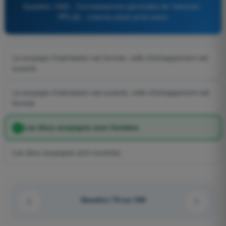
Question 1800 - Connaissances générales de l’aéronef -
PPL(A) - Licence pilote privé avion
La soupape d'admission est fermée, celle d'échappement est
ouverte
La soupape d'admission est ouverte, celle d'échappement est
fermée
Les deux soupapes sont fermées.
Les deux soupapes sont ouvertes.
Question 78 sur 539