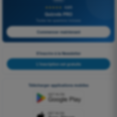
★★★★★
4,6/5
Quizvds PRO
Toutes les questions incluses
Commencer maintenant
S'inscrire à la Newsletter
L'inscription est gratuite
Télécharger applications mobiles