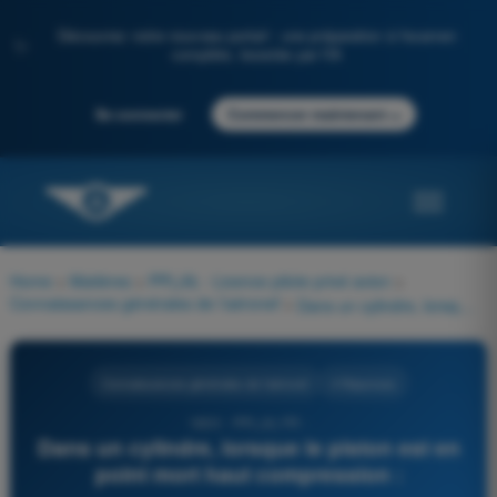
Découvrez notre nouveau portail : une préparation à l'examen
✨
complète, boostée par l'IA
→
Se connecter
Commencer maintenant
Home
>
Matières
>
PPL(A) - Licence pilote privé avion
>
Connaissances générales de l’aéronef
>
Dans un cylindre, lorsque le piston est en point mort haut compression :
Connaissances générales de l’aéronef
4 Réponses
1800 - PPL(A) FR -
Dans un cylindre, lorsque le piston est en
point mort haut compression :