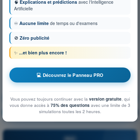
🧠
Explications et prédictions
avec l'Intelligence
Artificielle
♾️
Aucune limite
de temps ou d'examens
🚫
Zéro publicité
✨
...et bien plus encore !
💻 Découvrez le Panneau PRO
Connaissances générales de l’aéronef
Vous pouvez toujours continuer avec la
version gratuite
, qui
vous donne accès à
75% des questions
avec une limite de 3
simulations toutes les 2 heures.
S'entraîner !
Explication de la question
🔒
PRO
PRO