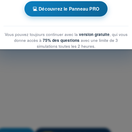
les de l’aéronef
💻 Découvrez le Panneau PRO
les de l’aéronef
de l’aéronef
Vous pouvez toujours continuer avec la
version gratuite
, qui vous
donne accès à
75% des questions
avec une limite de 3
simulations toutes les 2 heures.