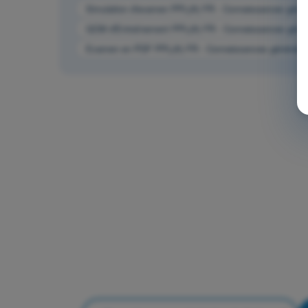
Simulation d'examen PPL(A) FR - Connaissances généra
QCM d'Entraînement PPL(A) FR - Connaissances généra
Examen en PDF PPL(A) FR - Connaissances générales 