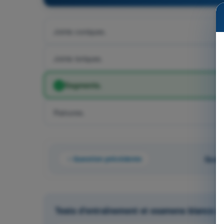
Joints coniques.
Joints toriques.
Segments.
Rainures.
Question précédente
Quest
Tests d'entraînement et examens blancs ch