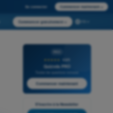
Se connecter
Commencer maintenant
→
r
Commencer gratuitement
→
FR
PRO
★★★★★
4,6/5
Quizvds PRO
Toutes les questions incluses
Commencer maintenant
S'inscrire à la Newsletter