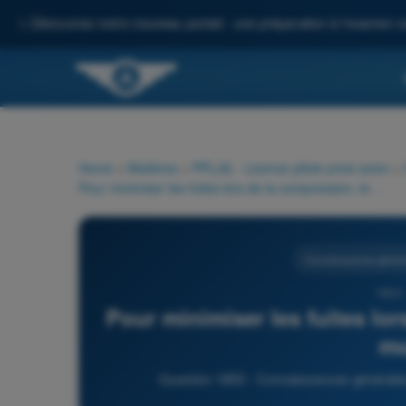
✨
Découvrez notre nouveau portail : une préparation à l'examen c
Home
>
Matières
>
PPL(A) - Licence pilote privé avion
>
Pour minimiser les fuites lors de la compression, le piston est muni de :
Connaissances général
1803 
Pour minimiser les fuites lor
mu
Question 1803 - Connaissances générales d