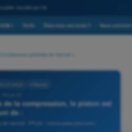
omplète, boostée par l'IA
QCM
Tarifs
Êtes-vous une école ?
Nous contacte
▾
Connaissances générales de l’aéronef
>
es de l’aéronef
4 Réponses
- PPL(A) FR -
s de la compression, le piston est
ni de :
e l’aéronef - PPL(A) - Licence pilote privé avion