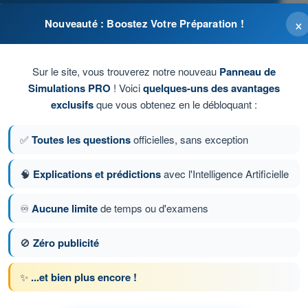
×
Nouveauté : Boostez Votre Préparation !
Sur le site, vous trouverez notre nouveau
Panneau de
Simulations PRO
! Voici
quelques-uns des avantages
exclusifs
que vous obtenez en le débloquant :
✅
Toutes les questions
officielles, sans exception
🧠
Explications et prédictions
avec l'Intelligence Artificielle
♾️
Aucune limite
de temps ou d'examens
ion 81 sur 539
Question suivante
🚫
Zéro publicité
✨
...et bien plus encore !
ronométrés PPL(A) - Licence pilote privé avion