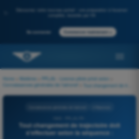
Découvrez notre nouveau portail : une préparation à l'examen
✨
complète, boostée par l'IA
→
Se connecter
Commencer maintenant
Home
>
Matières
>
PPL(A) - Licence pilote privé avion
>
Connaissances générales de l’aéronef
>
Tout changement de trajectoire doit s'effectuer selon la séquence :
Connaissances générales de l’aéronef
4 Réponses
1945 - PPL(A) FR -
Tout changement de trajectoire doit
s'effectuer selon la séquence :