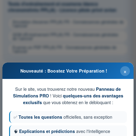
Tests d'entraînement et examens blancs
chronométrés PPL(A) - Licence pilote privé avion
Simulation d'examen PPL(A) FR - Connaissances générales de
l’aéronef
QCM d'Entraînement PPL(A) FR - Connaissances générales
de l’aéronef
Examen en PDF PPL(A) FR - Connaissances générales de
l’aéronef
×
Nouveauté : Boostez Votre Préparation !
Sur le site, vous trouverez notre nouveau
Panneau de
! Voici
Simulations PRO
quelques-uns des avantages
que vous obtenez en le débloquant :
exclusifs
✅
Toutes les questions
officielles, sans exception
🧠
Explications et prédictions
avec l'Intelligence