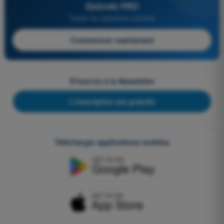
Quizvds PRO
Toutes les questions incluses
Commencer maintenant
S'inscrire à la Newsletter
L'inscription est gratuite
Télécharger applications mobiles