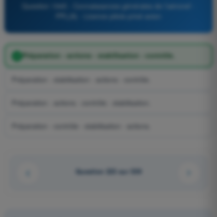
Question 1945 - Connaissances générales de l’aéronef -
PPL(A) - Licence pilote privé avion
Préparation - actions - stabilisation - contrôle.
Préparation - stabilisation - actions - contrôle.
Préparation - actions - contrôle - stabilisation.
Préparation - contrôle - stabilisation - actions.
Question 223 sur 539