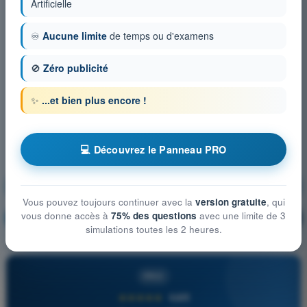
Artificielle
♾️
Aucune limite
de temps ou d'examens
🚫
Zéro publicité
✨
...et bien plus encore !
💻 Découvrez le Panneau PRO
Connaissances générales de l’aéronef
Vous pouvez toujours continuer avec la
version gratuite
, qui
vous donne accès à
75% des questions
avec une limite de 3
S'entraîner !
Explication de la question
🔒
PRO
simulations toutes les 2 heures.
PRO
★★★★★
4,6/5