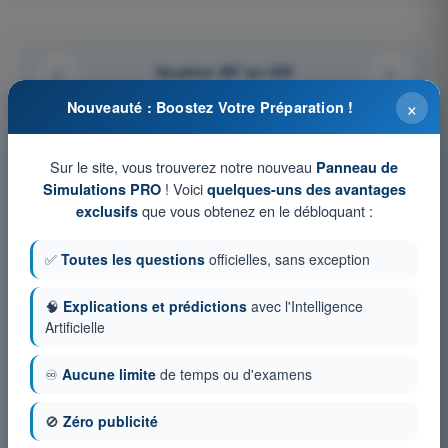
Question 287 sur 539
×
Nouveauté : Boostez Votre Préparation !
Sur le site, vous trouverez notre nouveau
Panneau de
Tests d'entraînement et examens blancs
! Voici
Simulations PRO
quelques-uns des avantages
chronométrés PPL(A) - Licence pilote privé avion
que vous obtenez en le débloquant :
exclusifs
Simulation d'examen PPL(A) FR - Connaissances générales de
l’aéronef
✅
Toutes les questions
officielles, sans exception
QCM d'Entraînement PPL(A) FR - Connaissances générales
de l’aéronef
🧠
Explications et prédictions
avec l'Intelligence
Examen en PDF PPL(A) FR - Connaissances générales de
Artificielle
l’aéronef
♾️
Aucune limite
de temps ou d'examens
🚫
Zéro publicité