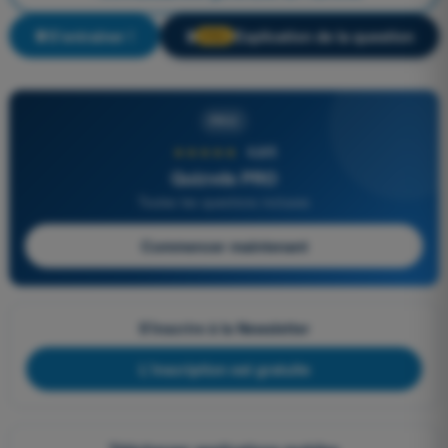
S'entraîner !
Explication de la question
🔒
PRO
PRO
★★★★★
4,6/5
Quizvds PRO
Toutes les questions incluses
Commencer maintenant
S'inscrire à la Newsletter
L'inscription est gratuite