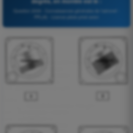
degrés, en montée est le :
Question 2009 - Connaissances générales de l’aéronef -
PPL(A) - Licence pilote privé avion