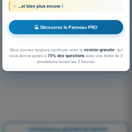
✨
...et bien plus encore !
💻 Découvrez le Panneau PRO
Vous pouvez toujours continuer avec la
version gratuite
, qui
vous donne accès à
75% des questions
avec une limite de 3
simulations toutes les 2 heures.
Connaissances générales de l’aéronef