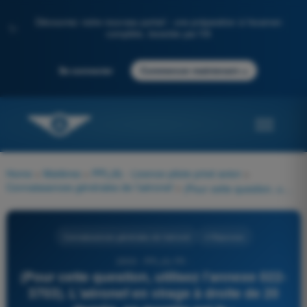
Découvrez notre nouveau portail : une préparation à l'examen
✨
complète, boostée par l'IA
→
Se connecter
Commencer maintenant
Home
>
Matières
>
PPL(A) - Licence pilote privé avion
>
Connaissances générales de l’aéronef
>
(Pour cette question, utilisez l'annexe 022-3703). L'aéronef en virage à droite de 20 degrés, en montée est le :
Connaissances générales de l’aéronef
4 Réponses
2009 - PPL(A) FR -
(Pour cette question, utilisez l'annexe 022-
3703). L'aéronef en virage à droite de 20