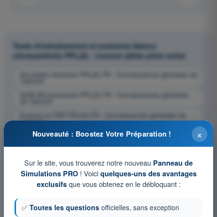
Tests d'entraînement et examens blancs
chronométrés PPL(A) - Licence pilote privé avion
Simulation d'examen PPL(A) FR - Connaissances générales de
l’aéronef
QCM d'Entraînement PPL(A) FR - Connaissances générales
de l’aéronef
Examen en PDF PPL(A) FR - Connaissances générales de
l’aéronef
×
Nouveauté : Boostez Votre Préparation !
Sur le site, vous trouverez notre nouveau
Panneau de
! Voici
Simulations PRO
quelques-uns des avantages
que vous obtenez en le débloquant :
exclusifs
✅
Toutes les questions
officielles, sans exception