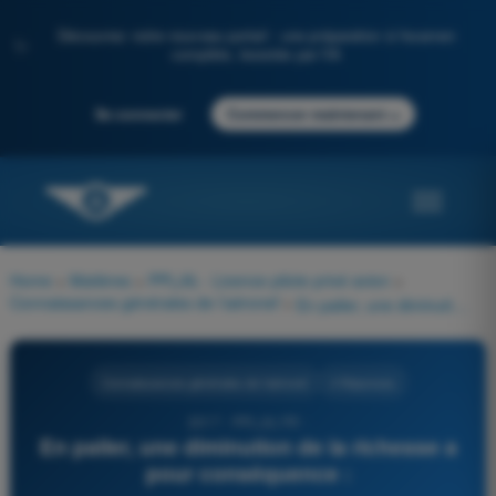
Découvrez notre nouveau portail : une préparation à l'examen
✨
complète, boostée par l'IA
→
Se connecter
Commencer maintenant
Home
>
Matières
>
PPL(A) - Licence pilote privé avion
>
Connaissances générales de l’aéronef
>
En palier, une diminution de la richesse a pour conséquence :
Connaissances générales de l’aéronef
4 Réponses
2017 - PPL(A) FR -
En palier, une diminution de la richesse a
pour conséquence :