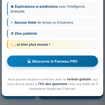
🧠
Explications et prédictions
avec l'Intelligence
Artificielle
♾️
Aucune limite
de temps ou d'examens
🚫
Zéro publicité
✨
...et bien plus encore !
💻 Découvrez le Panneau PRO
Vous pouvez toujours continuer avec la
version gratuite
, qui
Connaissances générales de l’aéronef
vous donne accès à
75% des questions
avec une limite de 3
simulations toutes les 2 heures.
S'entraîner !
Explication de la question
🔒
PRO