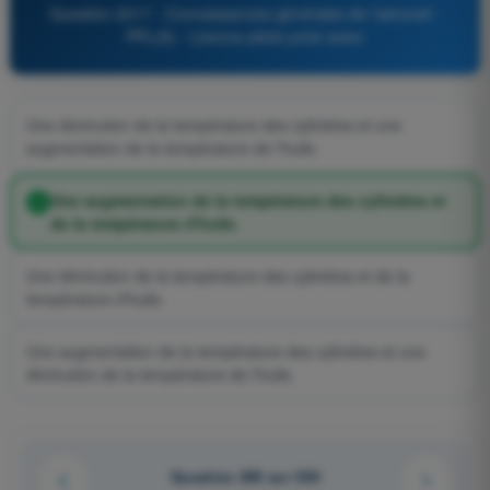
Question 2017 - Connaissances générales de l’aéronef -
PPL(A) - Licence pilote privé avion
Une diminution de la température des cylindres et une
augmentation de la température de l'huile.
Une augmentation de la température des cylindres et
de la température d'huile.
Une diminution de la température des cylindres et de la
température d'huile.
Une augmentation de la température des cylindres et une
diminution de la température de l'huile.
Question 295 sur 539