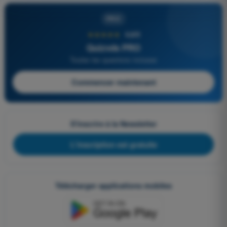
PRO
★★★★★
4,6/5
Quizvds PRO
Toutes les questions incluses
Commencer maintenant
S'inscrire à la Newsletter
L'inscription est gratuite
Télécharger applications mobiles