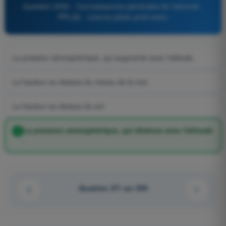
Question 2093 - Connaissances générales de l’aéronef -
PPL(A) - Licence pilote privé avion
La pression atmosphérique, qui augmente avec l'altitude.
La hauteur au-dessus du niveau de la mer.
La hauteur au-dessus du sol.
La pression atmosphérique, qui diminue avec l'altitude
.
Question 371 sur 539