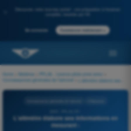
Découvrez notre nouveau portail : une préparation à l'examen
✨
complète, boostée par l'IA
→
Se connecter
Commencer maintenant
Home
>
Matières
>
PPL(A) - Licence pilote privé avion
>
Connaissances générales de l’aéronef
>
L'altimètre élabore ses informations en mesurant :
Connaissances générales de l’aéronef
4 Réponses
2093 - PPL(A) FR -
L'altimètre élabore ses informations en
mesurant :