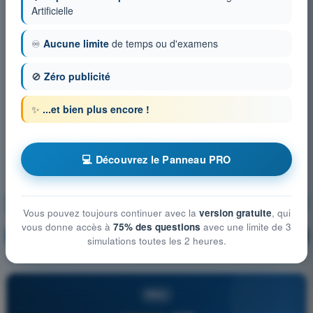
Artificielle
♾️
Aucune limite
de temps ou d'examens
🚫
Zéro publicité
✨
...et bien plus encore !
💻 Découvrez le Panneau PRO
Connaissances générales de l’aéronef
Vous pouvez toujours continuer avec la
version gratuite
, qui
vous donne accès à
75% des questions
avec une limite de 3
S'entraîner !
Explication de la question
🔒
PRO
simulations toutes les 2 heures.
PRO