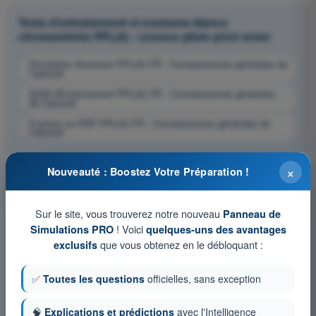
Tests d'entraînement et examens blancs
chronométrés PPL(A) - Licence pilote privé avion
Simulation d'examen PPL(A) FR - Connaissances générales de
l’aéronef
QCM d'Entraînement PPL(A) FR - Connaissances générales
de l’aéronef
Examen en PDF PPL(A) FR - Connaissances générales de
l’aéronef
×
Nouveauté : Boostez Votre Préparation !
Sur le site, vous trouverez notre nouveau
Panneau de
! Voici
Simulations PRO
quelques-uns des avantages
que vous obtenez en le débloquant :
exclusifs
✅
Toutes les questions
officielles, sans exception
🧠
Explications et prédictions
avec l'Intelligence