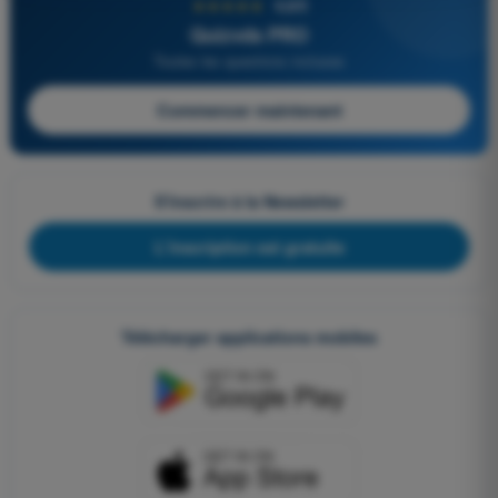
★★★★★
4,6/5
Quizvds PRO
Toutes les questions incluses
Commencer maintenant
S'inscrire à la Newsletter
L'inscription est gratuite
Télécharger applications mobiles