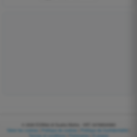
© 2026
EGWeb di Guatta Mattia - VAT: 04768540983
Gérer les cookies
|
Politique de cookies
|
Politique de Confidentialité
|
Termes et conditions
|
Partenaires
|
À propos