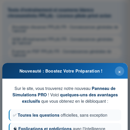
Tests d'entraînement et examens blancs
chronométrés PPL(A) - Licence pilote privé avion
Simulation d'examen PPL(A) FR - Connaissances générales de
l’aéronef
QCM d'Entraînement PPL(A) FR - Connaissances générales
de l’aéronef
Examen en PDF PPL(A) FR - Connaissances générales de
l’aéronef
×
Nouveauté : Boostez Votre Préparation !
Sur le site, vous trouverez notre nouveau
Panneau de
! Voici
Simulations PRO
quelques-uns des avantages
que vous obtenez en le débloquant :
exclusifs
✅
Toutes les questions
officielles, sans exception
🧠
Explications et prédictions
avec l'Intelligence