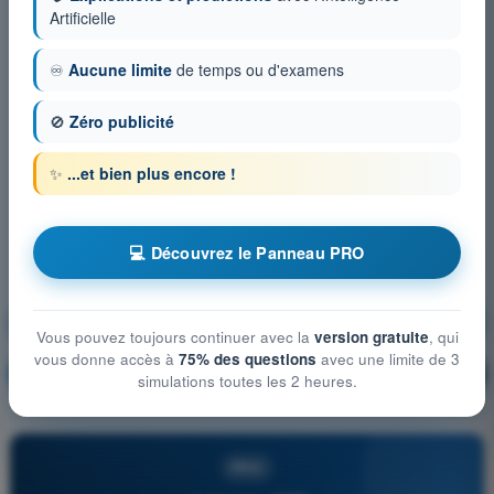
Artificielle
♾️
Aucune limite
de temps ou d'examens
🚫
Zéro publicité
✨
...et bien plus encore !
💻 Découvrez le Panneau PRO
Connaissances générales de l’aéronef
Vous pouvez toujours continuer avec la
version gratuite
, qui
vous donne accès à
75% des questions
avec une limite de 3
S'entraîner !
Explication de la question
🔒
PRO
simulations toutes les 2 heures.
PRO