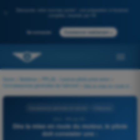
Découvrez notre nouveau portail : une préparation à l'examen
✨
complète, boostée par l'IA
→
Se connecter
Commencer maintenant
Home
>
Matières
>
PPL(A) - Licence pilote privé avion
>
Connaissances générales de l’aéronef
>
Dès la mise en route du moteur, le pilote doit constater une :
Connaissances générales de l’aéronef
4 Réponses
2121 - PPL(A) FR -
Dès la mise en route du moteur, le pilote
doit constater une :