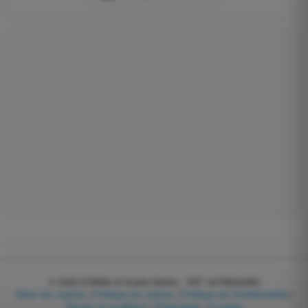
© 2026
EGWeb di Guatta Mattia - VAT: 04768540983
Gérer les cookies
|
Politique de cookies
|
Politique de Confidentialité
|
Termes et conditions
|
Partenaires
|
À propos