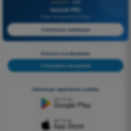
★★★★★
4,6/5
Quizvds PRO
Toutes les questions incluses
Commencer maintenant
S'inscrire à la Newsletter
L'inscription est gratuite
Télécharger applications mobiles