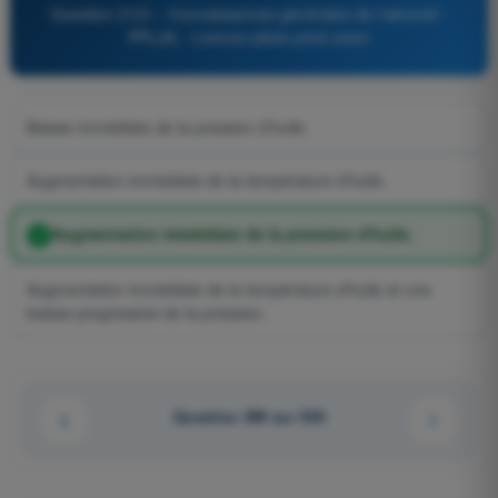
Question 2121 - Connaissances générales de l’aéronef -
PPL(A) - Licence pilote privé avion
Baisse immédiate de la pression d'huile.
Augmentation immédiate de la température d'huile.
Augmentation immédiate de la pression d'huile.
Augmentation immédiate de la température d'huile et une
baisse progressive de la pression.
Question 399 sur 539