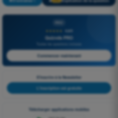
S'entraîner !
Explication de la question
🔒
PRO
PRO
★★★★★
4,6/5
Quizvds PRO
Toutes les questions incluses
Commencer maintenant
S'inscrire à la Newsletter
L'inscription est gratuite
Télécharger applications mobiles