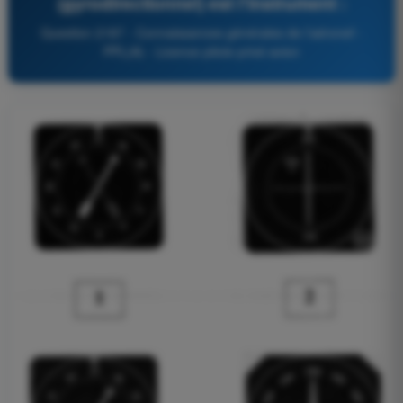
(gyrodirectionnel) est l'instrument :
Question 2187 - Connaissances générales de l’aéronef -
PPL(A) - Licence pilote privé avion