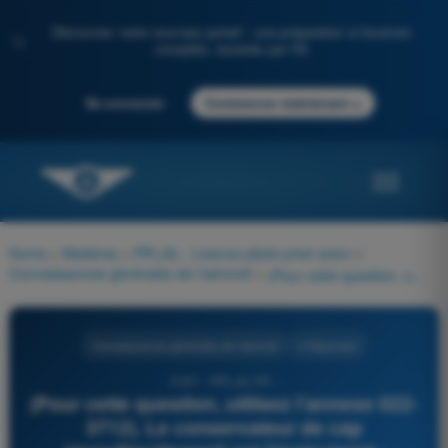
Découvrez notre nouveau portail : une préparation à l'examen
✨
complète, boostée par l'IA
→
Se connecter
Commencer maintenant
Home
>
Matières
>
PPL(A) - Licence pilote privé avion
>
Connaissances générales de l’aéronef
>
(Pour cette question, utilisez l'annexe 022-3712). Le conservateur de cap (gyrodirectionnel) est l'instrument :
Connaissances générales de l’aéronef
4 Réponses
2187 - PPL(A) FR -
(Pour cette question, utilisez l'annexe 022-
3712). Le conservateur de cap