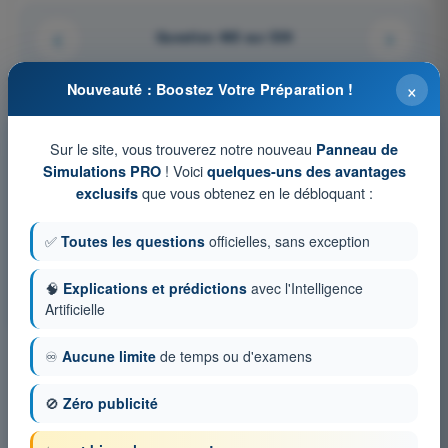
Question 465 sur 539
×
Nouveauté : Boostez Votre Préparation !
Tests d'entraînement et examens blancs
Sur le site, vous trouverez notre nouveau
Panneau de
chronométrés PPL(A) - Licence pilote privé avion
! Voici
Simulations PRO
quelques-uns des avantages
que vous obtenez en le débloquant :
exclusifs
Simulation d'examen PPL(A) FR - Connaissances générales de
l’aéronef
✅
Toutes les questions
officielles, sans exception
QCM d'Entraînement PPL(A) FR - Connaissances générales
de l’aéronef
Examen en PDF PPL(A) FR - Connaissances générales de
🧠
Explications et prédictions
avec l'Intelligence
l’aéronef
Artificielle
♾️
Aucune limite
de temps ou d'examens
🚫
Zéro publicité