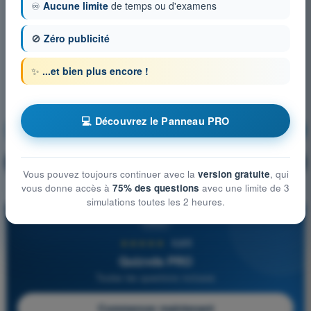
♾️
Aucune limite
de temps ou d'examens
🚫
Zéro publicité
✨
...et bien plus encore !
💻 Découvrez le Panneau PRO
Navigation
S'entraîner !
Explication de la question
🔒
PRO
Vous pouvez toujours continuer avec la
version gratuite
, qui
vous donne accès à
75% des questions
avec une limite de 3
simulations toutes les 2 heures.
PRO
★★★★★
4,6/5
Quizvds PRO
Toutes les questions incluses
Commencer maintenant