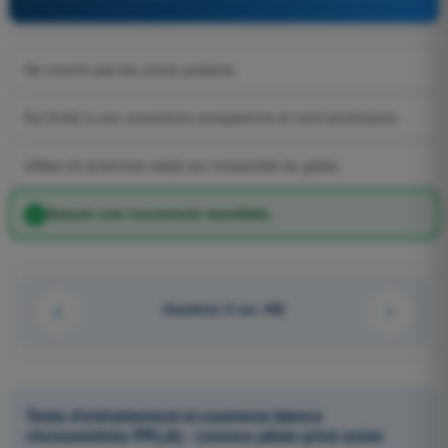
Ne couvre pas les zones polaires.
Est limité à une couverture européenne et nord américaine.
Utilise 24 antennes relais sur l'ensemble du globe.
Assure une couverture mondiale.
Question 9 sur 448
Tests d'entraînement et examens blancs
chronométrés PPL(A) - Licence pilote privé avion