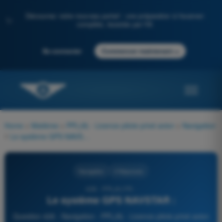
Découvrez notre nouveau portail : une préparation à l'examen
✨
complète, boostée par l'IA
→
Se connecter
Commencer maintenant
Home
>
Matières
>
PPL(A) - Licence pilote privé avion
>
Navigation
>
Le système GPS NAVSTAR :
Navigation
4 Réponses
426 - PPL(A) FR -
Le système GPS NAVSTAR :
Question 426 - Navigation - PPL(A) - Licence pilote privé avion