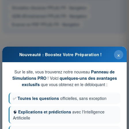
Simulation d'examen PPL(A) FR - Navigation
QCM d'Entraînement PPL(A) FR - Navigation
Examen en PDF PPL(A) FR - Navigation
×
Nouveauté : Boostez Votre Préparation !
Sur le site, vous trouverez notre nouveau
Panneau de
! Voici
Simulations PRO
quelques-uns des avantages
que vous obtenez en le débloquant :
exclusifs
✅
Toutes les questions
officielles, sans exception
🧠
Explications et prédictions
avec l'Intelligence
Artificielle