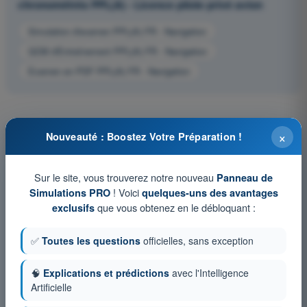
chronométrés PPL(A) - Licence pilote privé avion
Simulation d'examen PPL(A) FR - Navigation
QCM d'Entraînement PPL(A) FR - Navigation
Examen en PDF PPL(A) FR - Navigation
×
Nouveauté : Boostez Votre Préparation !
Sur le site, vous trouverez notre nouveau
Panneau de
! Voici
Simulations PRO
quelques-uns des avantages
que vous obtenez en le débloquant :
exclusifs
✅
Toutes les questions
officielles, sans exception
🧠
Explications et prédictions
avec l'Intelligence
Artificielle