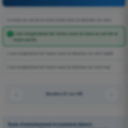
La trace au sol de la route suivie avec la direction du vent.
L'axe longitudinal de l'avion avec la trace au sol de la
route suivie.
L'axe longitudinal de l'avion avec la direction du vent relatif.
L'axe longitudinal de l'avion avec la direction du nord vrai.
Question 61 sur 448
Tests d'entraînement et examens blancs