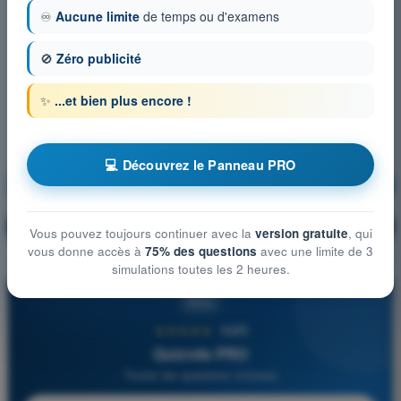
♾️
Aucune limite
de temps ou d'examens
🚫
Zéro publicité
✨
...et bien plus encore !
💻 Découvrez le Panneau PRO
Navigation
S'entraîner !
Explication de la question
🔒
PRO
Vous pouvez toujours continuer avec la
version gratuite
, qui
vous donne accès à
75% des questions
avec une limite de 3
simulations toutes les 2 heures.
PRO
★★★★★
4,6/5
Quizvds PRO
Toutes les questions incluses