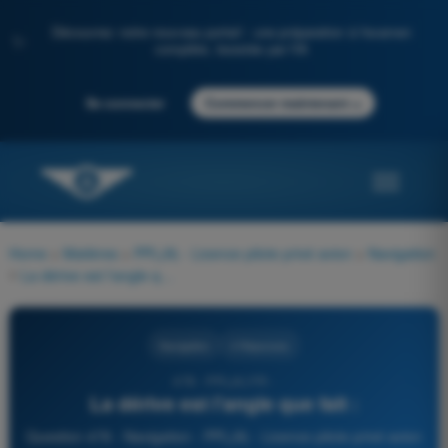
Découvrez notre nouveau portail : une préparation à l'examen
✨
complète, boostée par l'IA
→
Se connecter
Commencer maintenant
Home
>
Matières
>
PPL(A) - Licence pilote privé avion
>
Navigation
>
La dérive est l'angle que fait :
Navigation
4 Réponses
478 - PPL(A) FR -
La dérive est l'angle que fait :
Question 478 - Navigation - PPL(A) - Licence pilote privé avion