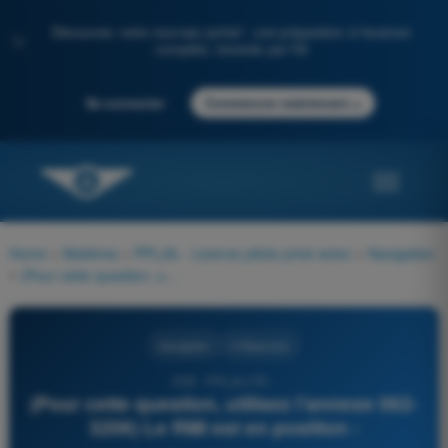
Découvrez notre nouveau portail : une préparation à l'examen
✨
complète, boostée par l'IA
→
Se connecter
Commencer maintenant
Home
>
Matières
>
PPL(A) - Licence pilote privé avion
>
Navigation
>
(Pour cette question, utilisez l'annexe 062-3206) Le RMI est en position :
Navigation
4 Réponses
559 - PPL(A) FR -
(Pour cette question, utilisez l'annexe 062-
3206) Le RMI est en position :