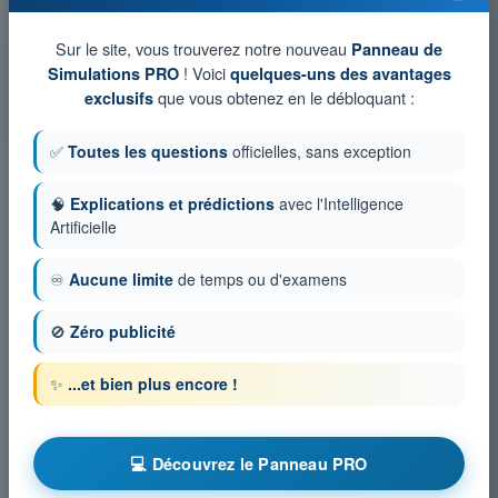
chronométrés PPL(A) - Licence pilote privé avion
Simulation d'examen PPL(A) FR - Navigation
Sur le site, vous trouverez notre nouveau
Panneau de
! Voici
Simulations PRO
quelques-uns des avantages
QCM d'Entraînement PPL(A) FR - Navigation
que vous obtenez en le débloquant :
exclusifs
Examen en PDF PPL(A) FR - Navigation
✅
Toutes les questions
officielles, sans exception
🧠
Explications et prédictions
avec l'Intelligence
Artificielle
♾️
Aucune limite
de temps ou d'examens
🚫
Zéro publicité
✨
...et bien plus encore !
💻 Découvrez le Panneau PRO