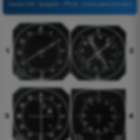
Question 559 - Navigation - PPL(A) - Licence pilote privé avion