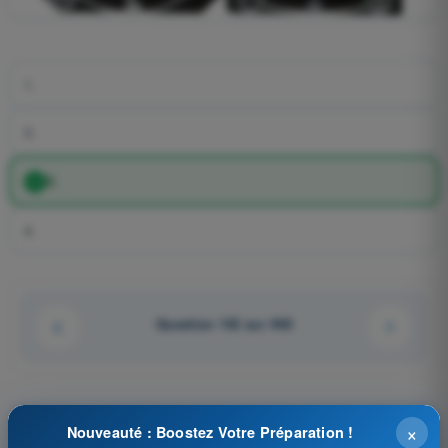
1.
3.
2.
4.
Question 142 sur 448
×
Tests d'entraînement et examens blancs
Nouveauté : Boostez Votre Préparation !