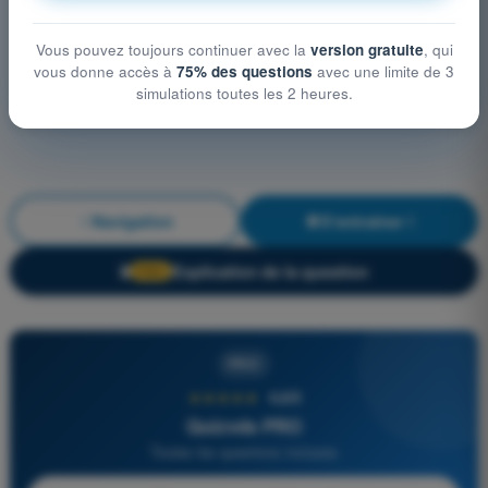
Vous pouvez toujours continuer avec la
version gratuite
, qui
vous donne accès à
75% des questions
avec une limite de 3
simulations toutes les 2 heures.
Navigation
S'entraîner !
Explication de la question
🔒
PRO
PRO
★★★★★
4,6/5
Quizvds PRO
Toutes les questions incluses