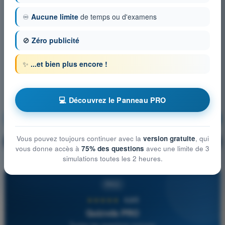
♾️
Aucune limite
de temps ou d'examens
🚫
Zéro publicité
✨
...et bien plus encore !
💻 Découvrez le Panneau PRO
Navigation
S'entraîner !
Vous pouvez toujours continuer avec la
version gratuite
, qui
Explication de la question
🔒
PRO
vous donne accès à
75% des questions
avec une limite de 3
simulations toutes les 2 heures.
PRO
★★★★★
4,6/5
Quizvds PRO
Toutes les questions incluses