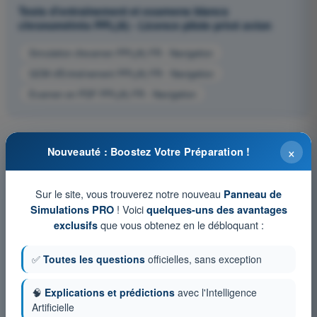
Tests d'entraînement et examens blancs
chronométrés PPL(A) - Licence pilote privé avion
Simulation d'examen PPL(A) FR - Navigation
QCM d'Entraînement PPL(A) FR - Navigation
Examen en PDF PPL(A) FR - Navigation
×
Nouveauté : Boostez Votre Préparation !
Sur le site, vous trouverez notre nouveau
Panneau de
! Voici
Simulations PRO
quelques-uns des avantages
que vous obtenez en le débloquant :
exclusifs
✅
Toutes les questions
officielles, sans exception
🧠
Explications et prédictions
avec l'Intelligence
Artificielle