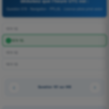
déduisez que l'heure UTC est :
Question 578 - Navigation - PPL(A) - Licence pilote privé avion
13 h 12.
12 h 12.
15 h 12.
16 h 12.
Question 161 sur 448