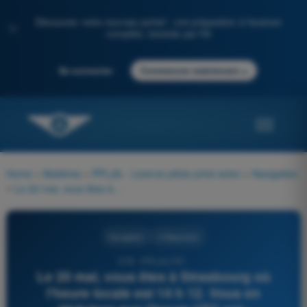
Découvrez notre nouveau portail : une préparation à l'examen
✨
complète, boostée par l'IA
→
Se connecter
Commencer maintenant
Home
>
Matières
>
PPL(A) - Licence pilote privé avion
>
Navigation
>
Le 20 mai, vous êtes à Strasbourg où l'heure locale est 14 h 12. Vous en déduisez que l'heure UTC est :
Navigation
4 Réponses
578 - PPL(A) FR -
Le 20 mai, vous êtes à Strasbourg où
l'heure locale est 14 h 12. Vous en