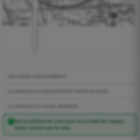
Une activité d'aéromodélisme.
La présence d'un point particulier interdit de survol.
La présence d'un terrain désaffecté.
Que le plafond de cette zone va au-delà de l'espace
aérien couvert par la carte.