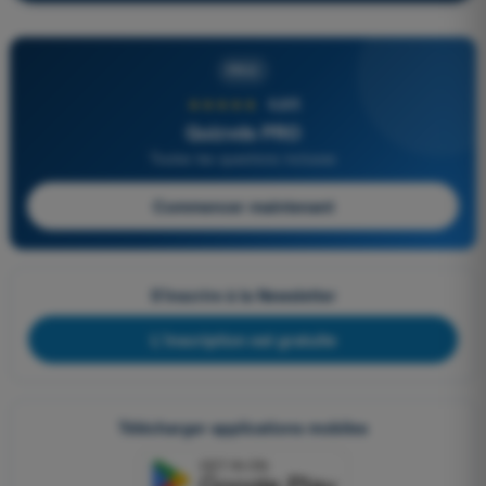
PRO
★★★★★
4,6/5
Quizvds PRO
Toutes les questions incluses
Commencer maintenant
S'inscrire à la Newsletter
L'inscription est gratuite
Télécharger applications mobiles