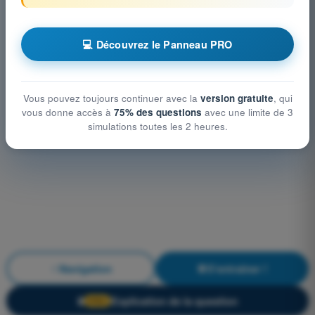
💻 Découvrez le Panneau PRO
Vous pouvez toujours continuer avec la
version gratuite
, qui
vous donne accès à
75% des questions
avec une limite de 3
simulations toutes les 2 heures.
Navigation
S'entraîner !
Explication de la question
🔒
PRO