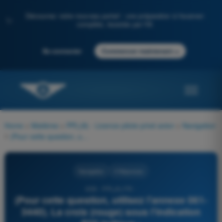
Découvrez notre nouveau portail : une préparation à l'examen
✨
complète, boostée par l'IA
→
Se connecter
Commencer maintenant
Home
>
Matières
>
PPL(A) - Licence pilote privé avion
>
Navigation
>
(Pour cette question, utilisez l'annexe 061-3440). La croix (rouge) sous l'indication P35 indique :
Navigation
4 Réponses
659 - PPL(A) FR -
(Pour cette question, utilisez l'annexe 061-
3440). La croix (rouge) sous l'indication