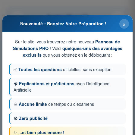
Question 242 sur 448
×
Nouveauté : Boostez Votre Préparation !
Sur le site, vous trouverez notre nouveau
Panneau de
! Voici
Simulations PRO
quelques-uns des avantages
Tests d'entraînement et examens blancs
chronométrés PPL(A) - Licence pilote privé avion
que vous obtenez en le débloquant :
exclusifs
Simulation d'examen PPL(A) FR - Navigation
✅
Toutes les questions
officielles, sans exception
QCM d'Entraînement PPL(A) FR - Navigation
🧠
Explications et prédictions
avec l'Intelligence
Examen en PDF PPL(A) FR - Navigation
Artificielle
♾️
Aucune limite
de temps ou d'examens
🚫
Zéro publicité
✨
...et bien plus encore !