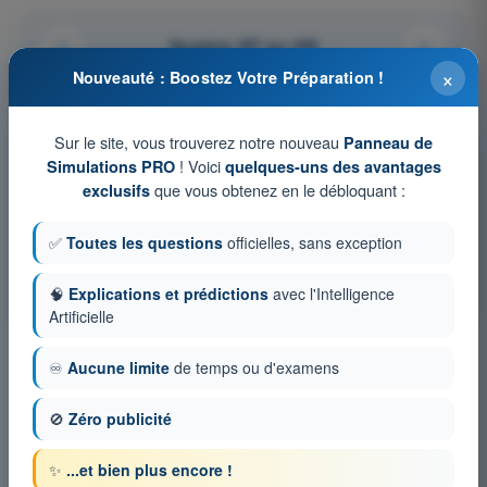
Question 427 sur 448
×
Nouveauté : Boostez Votre Préparation !
Sur le site, vous trouverez notre nouveau
Panneau de
Tests d'entraînement et examens blancs
! Voici
Simulations PRO
quelques-uns des avantages
chronométrés PPL(A) - Licence pilote privé avion
que vous obtenez en le débloquant :
exclusifs
Simulation d'examen PPL(A) FR - Navigation
✅
Toutes les questions
officielles, sans exception
QCM d'Entraînement PPL(A) FR - Navigation
Examen en PDF PPL(A) FR - Navigation
🧠
Explications et prédictions
avec l'Intelligence
Artificielle
♾️
Aucune limite
de temps ou d'examens
🚫
Zéro publicité
✨
...et bien plus encore !