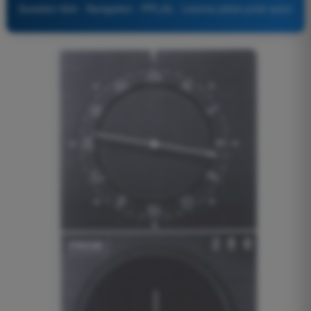
Question 844 - Navigation - PPL(A) - Licence pilote privé avion