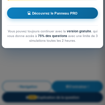
💻 Découvrez le Panneau PRO
Vous pouvez toujours continuer avec la
version gratuite
, qui
vous donne accès à
75% des questions
avec une limite de 3
simulations toutes les 2 heures.
Navigation
S'entraîner !
Explication de la question
🔒
PRO