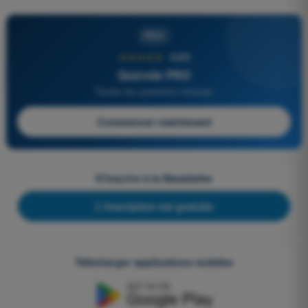
PRO
★★★★★
4,6/5
Quizvds PRO
Toutes les questions incluses
Commencer maintenant
S'inscrire à la Newsletter
L'inscription est gratuite
Télécharger applications mobiles