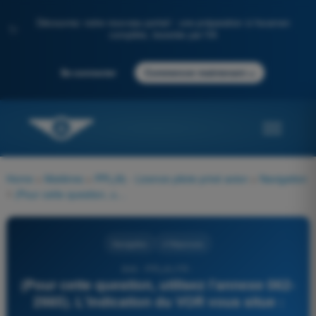
Découvrez notre nouveau portail : une préparation à l'examen
✨
complète, boostée par l'IA
→
Se connecter
Commencer maintenant
Home
>
Matières
>
PPL(A) - Licence pilote privé avion
>
Navigation
>
(Pour cette question, utilisez l'annexe 062-2985). L'indication du VOR vous situe :
Navigation
4 Réponses
844 - PPL(A) FR -
(Pour cette question, utilisez l'annexe 062-
2985). L'indication du VOR vous situe :