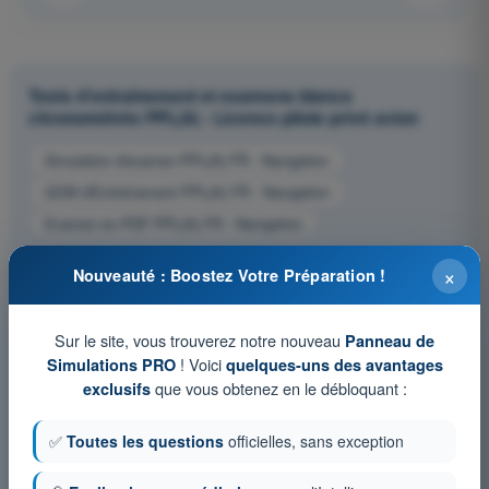
Tests d'entraînement et examens blancs
chronométrés PPL(A) - Licence pilote privé avion
Simulation d'examen PPL(A) FR - Navigation
QCM d'Entraînement PPL(A) FR - Navigation
Examen en PDF PPL(A) FR - Navigation
×
Nouveauté : Boostez Votre Préparation !
Sur le site, vous trouverez notre nouveau
Panneau de
! Voici
Simulations PRO
quelques-uns des avantages
que vous obtenez en le débloquant :
exclusifs
✅
Toutes les questions
officielles, sans exception