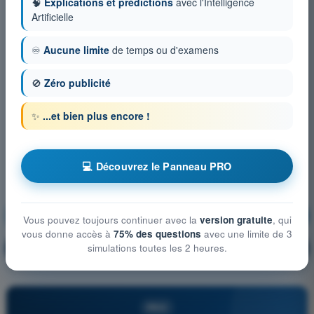
🧠
Explications et prédictions
avec l'Intelligence
Artificielle
♾️
Aucune limite
de temps ou d'examens
🚫
Zéro publicité
✨
...et bien plus encore !
💻 Découvrez le Panneau PRO
Navigation
S'entraîner !
Vous pouvez toujours continuer avec la
version gratuite
, qui
vous donne accès à
75% des questions
avec une limite de 3
Explication de la question
simulations toutes les 2 heures.
🔒
PRO
PRO