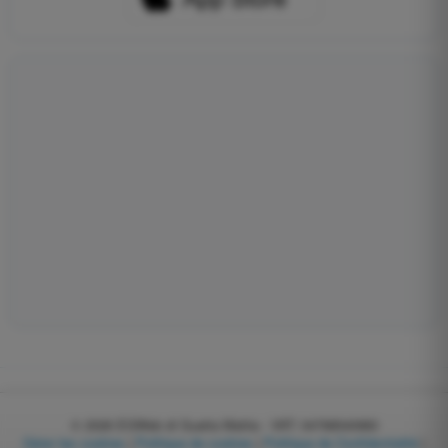
© 2026
EGWeb di Guatta Mattia - VAT: 04768540983
Gérer les cookies
|
Politique de cookies
|
Politique de Confidentialité
|