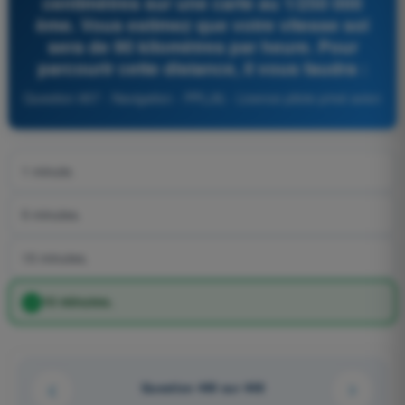
centimètres sur une carte au 1/250 000
ème. Vous estimez que votre vitesse sol
sera de 90 kilomètres par heure. Pour
parcourir cette distance, il vous faudra :
Question 857 - Navigation - PPL(A) - Licence pilote privé avion
1 minute.
5 minutes.
15 minutes.
10 minutes.
Question 440 sur 448