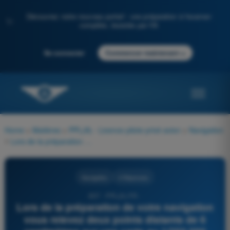
Découvrez notre nouveau portail : une préparation à l'examen
✨
complète, boostée par l'IA
→
Se connecter
Commencer maintenant
Home
>
Matières
>
PPL(A) - Licence pilote privé avion
>
Navigation
>
Lors de la préparation de votre navigation vous relevez deux points distants de 6 centimètres sur une carte au 1/250 000 ème. Vous estimez que votre vitesse sol sera de 90 kilomètres par heure. Pour parcourir cette distance, il vous faudra :
Navigation
4 Réponses
857 - PPL(A) FR -
Lors de la préparation de votre navigation
vous relevez deux points distants de 6