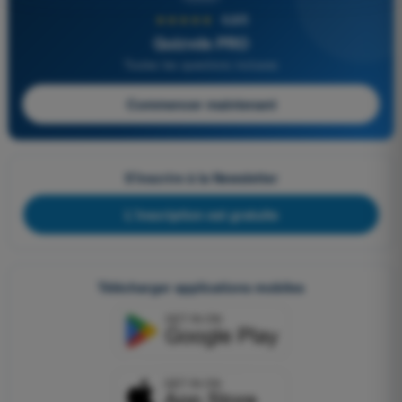
★★★★★
4,6/5
Quizvds PRO
Toutes les questions incluses
Commencer maintenant
S'inscrire à la Newsletter
L'inscription est gratuite
Télécharger applications mobiles