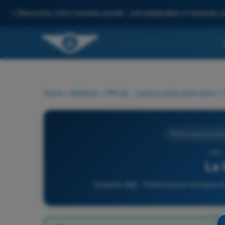
✨
Découvrez notre nouveau portail : une préparation à l'examen c
Home
>
Matières
>
PPL(A) - Licence pilote privé avion
>
Performance humaine 
882 
La 
Question 882 - Performance humaine et s