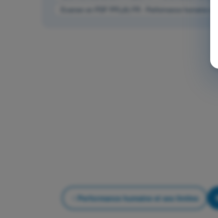
Examen en PDF PPL(A) FR - Performance humaine et s
Performance humaine et ses limites