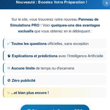
×
Nouveauté : Boostez Votre Préparation !
raîné.
Sur le site, vous trouverez notre nouveau
Panneau de
Simulations PRO
! Voici
quelques-uns des avantages
rimenté.
exclusifs
que vous obtenez en le débloquant :
ne.
✅
Toutes les questions
officielles, sans exception
🧠
Explications et prédictions
avec l'Intelligence Artificielle
ion 17 sur 163
Question suivante
♾️
Aucune limite
de temps ou d'examens
🚫
Zéro publicité
ronométrés PPL(A) - Licence pilote privé avion
✨
...et bien plus encore !
et ses limites
et ses limites