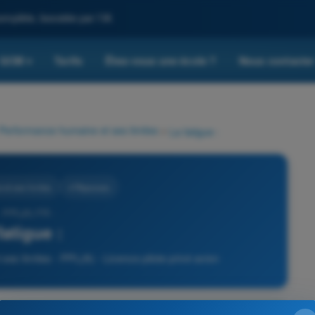
omplète, boostée par l'IA
QCM
Tarifs
Êtes-vous une école ?
Nous contacte
▾
Performance humaine et ses limites
>
La fatigue :
et ses limites
4 Réponses
- PPL(A) FR -
fatigue :
es limites - PPL(A) - Licence pilote privé avion