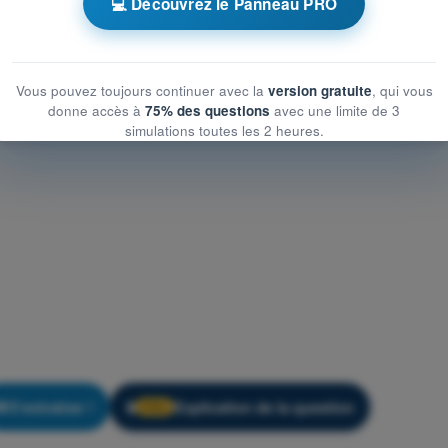
💻 Découvrez le Panneau PRO
es limites
Vous pouvez toujours continuer avec la
version gratuite
, qui vous
donne accès à
75% des questions
avec une limite de 3
simulations toutes les 2 heures.
S'entraîner !
Explication de la question
🔒
PRO