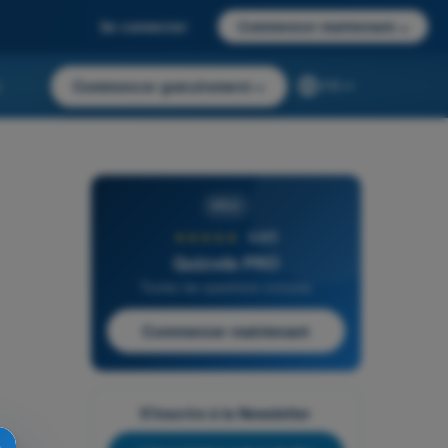
Se connecter
Commencer maintenant
→
r
Commencer gratuitement
→
FR
PRO
★★★★★
4,6/5
Quizvds PRO
Toutes les questions incluses
Commencer maintenant
S'inscrire à la Newsletter