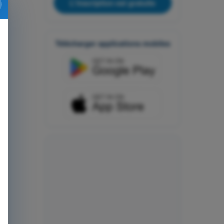
L'inscription est gratuite
Télécharger applications mobiles