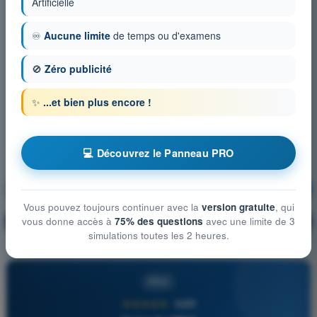
Artificielle
♾️
Aucune limite
de temps ou d'examens
🚫
Zéro publicité
✨
...et bien plus encore !
💻 Découvrez le Panneau PRO
Performances et préparation du vol
S'entraîner !
Vous pouvez toujours continuer avec la
version gratuite
, qui
Explication de la question
vous donne accès à
75% des questions
avec une limite de 3
🔒
PRO
simulations toutes les 2 heures.
PRO
★★★★★
4,6/5