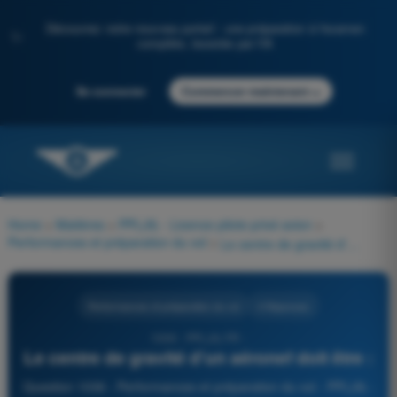
Découvrez notre nouveau portail : une préparation à l'examen
✨
complète, boostée par l'IA
→
Se connecter
Commencer maintenant
Home
>
Matières
>
PPL(A) - Licence pilote privé avion
>
Performances et préparation du vol
>
Le centre de gravité d'un aéronef doit être :
Performances et préparation du vol
4 Réponses
1036 - PPL(A) FR -
Le centre de gravité d'un aéronef doit être :
Question 1036 - Performances et préparation du vol - PPL(A) -