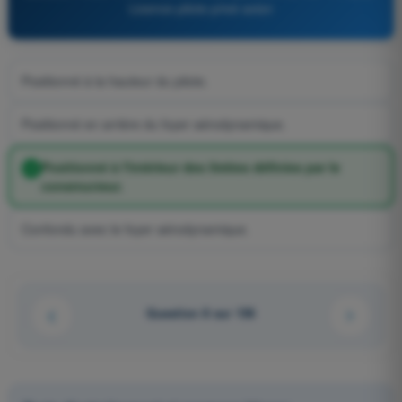
Licence pilote privé avion
Positionné à la hauteur du pilote.
Positionné en arrière du foyer aérodynamique.
Positionné à l'intérieur des limites définies par le
constructeur.
Confondu avec le foyer aérodynamique.
Question 8 sur 156