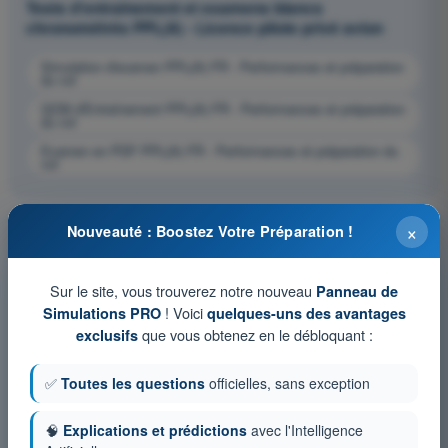
Tests d'entraînement et examens blancs
chronométrés PPL(A) - Licence pilote privé avion
Simulation d'examen PPL(A) FR - Performances et préparation
du vol
QCM d'Entraînement PPL(A) FR - Performances et préparation
du vol
Examen en PDF PPL(A) FR - Performances et préparation du
vol
×
Nouveauté : Boostez Votre Préparation !
Sur le site, vous trouverez notre nouveau
Panneau de
! Voici
Simulations PRO
quelques-uns des avantages
que vous obtenez en le débloquant :
exclusifs
✅
Toutes les questions
officielles, sans exception
🧠
Explications et prédictions
avec l'Intelligence