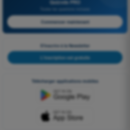
Quizvds PRO
Toutes les questions incluses
Commencer maintenant
S'inscrire à la Newsletter
L'inscription est gratuite
Télécharger applications mobiles