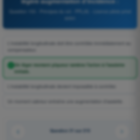
légère augmentation d'incidence :
Question 153 - Principes du vol - PPL(A) - Licence pilote privé
avion
L'instabilité longitudinale doit être contrôlée immédiatement au
compensateur.
Un léger moment piqueur ramène l'avion à l'assiette
initiale.
L'instabilité longitudinale devient impossible à contrôler.
Un moment cabreur entraîne une augmentation d'assiette.
Question 31 sur 213