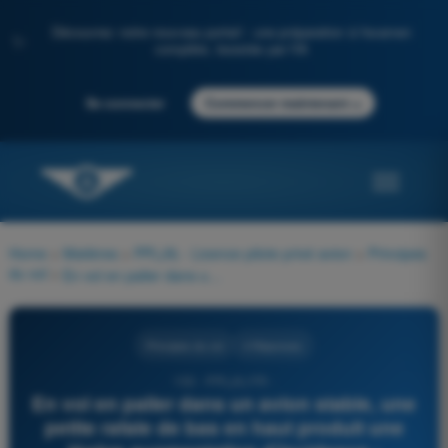
Découvrez notre nouveau portail : une préparation à l'examen
✨
complète, boostée par l'IA
→
Se connecter
Commencer maintenant
Home
>
Matières
>
PPL(A) - Licence pilote privé avion
>
Principes
du vol
>
En vol en palier dans un avion stable, une petite rafale de bas en haut produit une légère augmentation d'incidence :
Principes du vol
4 Réponses
153 - PPL(A) FR -
En vol en palier dans un avion stable, une
petite rafale de bas en haut produit une