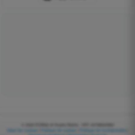
© 2026
EGWeb di Guatta Mattia - VAT: 04768540983
Gérer les cookies
|
Politique de cookies
|
Politique de Confidentialité
|