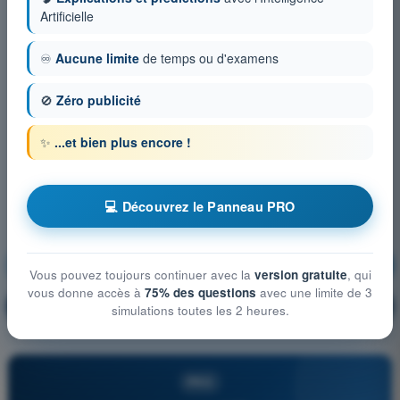
Artificielle
♾️
Aucune limite
de temps ou d'examens
🚫
Zéro publicité
✨
...et bien plus encore !
💻 Découvrez le Panneau PRO
Principes du vol
S'entraîner !
Vous pouvez toujours continuer avec la
version gratuite
, qui
vous donne accès à
75% des questions
avec une limite de 3
Explication de la question
🔒
PRO
simulations toutes les 2 heures.
PRO