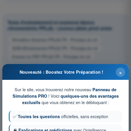
Tests d'entraînement et examens blancs
chronométrés PPL(A) - Licence pilote privé avion
Simulation d'examen PPL(A) FR - Principes du vol
QCM d'Entraînement PPL(A) FR - Principes du vol
Examen en PDF PPL(A) FR - Principes du vol
×
Nouveauté : Boostez Votre Préparation !
Sur le site, vous trouverez notre nouveau
Panneau de
! Voici
Simulations PRO
quelques-uns des avantages
que vous obtenez en le débloquant :
exclusifs
✅
Toutes les questions
officielles, sans exception
🧠
Explications et prédictions
avec l'Intelligence