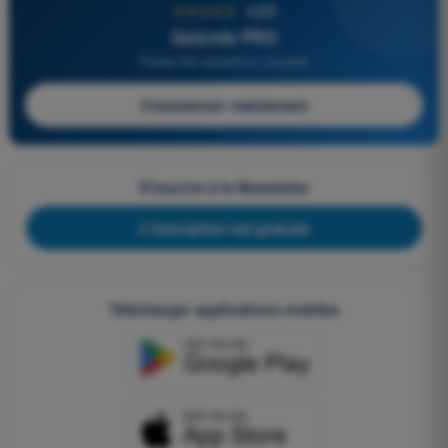
★★★★★
4,6/5
Quizvds PRO
Toutes les questions incluses
Commencer maintenant
S'inscrire à la Newsletter
L'inscription est gratuite
Télécharger applications mobiles