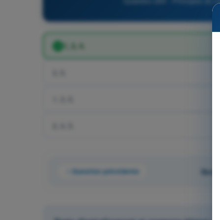
Question 200 - Principes du vo
1, 2, 4.
3, 5.
1, 3, 5.
2, 4, 5.
Question précédente
Quest