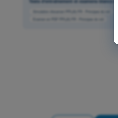
Tests d'entraînement et examens blancs ch
Simulation d'examen PPL(A) FR - Principes du vol
Examen en PDF PPL(A) FR - Principes du vol