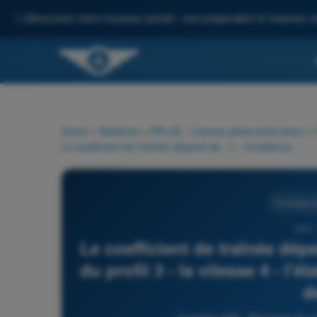
✨
Découvrez notre nouveau portail : une préparation à l'examen c
Home
>
Matières
>
PPL(A) - Licence pilote privé avion
>
Le coefficient de traînée dépend de : 1 - l'incidence 2 - la forme du profil 3 - la vitesse 4 - l'état de surface de l'aile 5 - la surface de l'aile
Principes d
200 
Le coefficient de traînée dépe
du profil 3 - la vitesse 4 - l'ét
de