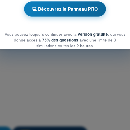
ronométrés PPL(A) - Licence pilote privé avion
💻 Découvrez le Panneau PRO
QCM d'Entraînement PPL(A) FR - Principes du vol
Vous pouvez toujours continuer avec la
version gratuite
, qui vous
donne accès à
75% des questions
avec une limite de 3
simulations toutes les 2 heures.