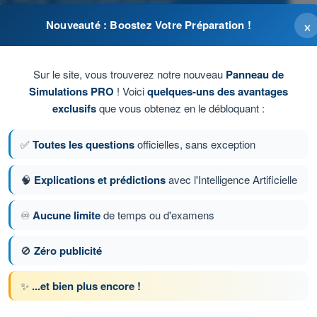
l - PPL(A) - Licence pilote privé avion
×
Nouveauté : Boostez Votre Préparation !
Sur le site, vous trouverez notre nouveau
Panneau de
Simulations PRO
! Voici
quelques-uns des avantages
exclusifs
que vous obtenez en le débloquant :
✅
Toutes les questions
officielles, sans exception
🧠
Explications et prédictions
avec l'Intelligence Artificielle
♾️
Aucune limite
de temps ou d'examens
ion 78 sur 213
Question suivante
🚫
Zéro publicité
✨
...et bien plus encore !