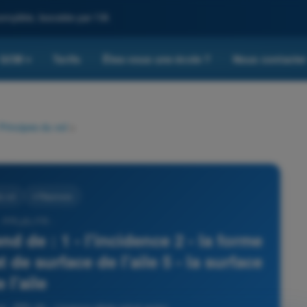
omplète, boostée par l'IA
QCM
Tarifs
Êtes-vous une école ?
Nous contacte
▾
Principes du vol
>
u vol
4 Réponses
- PPL(A) FR -
nd de : 1 - l'incidence 2 - la forme
at de surface de l'aile 5 - la surface
 l'aile