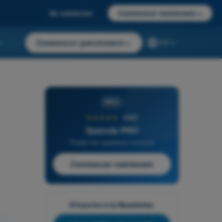
Se connecter
Commencer maintenant
→
r
Commencer gratuitement
→
FR
PRO
★★★★★
4,6/5
Quizvds PRO
Toutes les questions incluses
Commencer maintenant
S'inscrire à la Newsletter