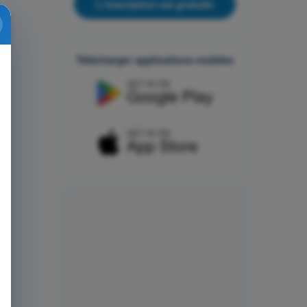
L'inscription est gratuite
Télécharger applications mobiles