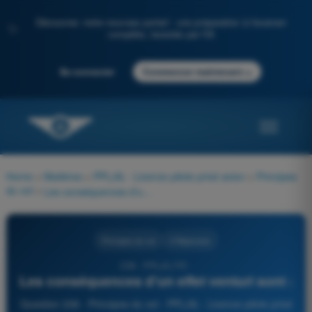
Découvrez notre nouveau portail : une préparation à l'examen
✨
complète, boostée par l'IA
→
Se connecter
Commencer maintenant
Home
>
Matières
>
PPL(A) - Licence pilote privé avion
>
Principes
du vol
>
Les conséquences d'un effet venturi sont :
Principes du vol
4 Réponses
236 - PPL(A) FR -
Les conséquences d'un effet venturi sont :
Question 236 - Principes du vol - PPL(A) - Licence pilote privé