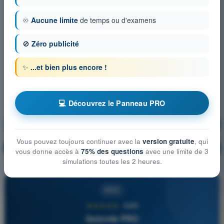
♾️
Aucune limite
de temps ou d'examens
🚫
Zéro publicité
✨
...et bien plus encore !
💻 Découvrez le Panneau PRO
Principes du vol
S'entraîner !
Vous pouvez toujours continuer avec la
version gratuite
, qui
Explication de la question
🔒
PRO
vous donne accès à
75% des questions
avec une limite de 3
simulations toutes les 2 heures.
PRO
★★★★★
4,6/5
Quizvds PRO