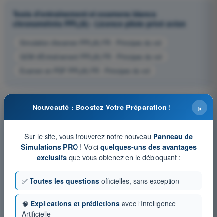
Tests d'entraînement et examens blancs
chronométrés PPL(A) - Licence pilote privé avion
Simulation d'examen PPL(A) FR - Principes du vol
QCM d'Entraînement PPL(A) FR - Principes du vol
Examen en PDF PPL(A) FR - Principes du vol
×
Nouveauté : Boostez Votre Préparation !
Sur le site, vous trouverez notre nouveau
Panneau de
! Voici
Simulations PRO
quelques-uns des avantages
que vous obtenez en le débloquant :
exclusifs
✅
Toutes les questions
officielles, sans exception
🧠
Explications et prédictions
avec l'Intelligence
Artificielle