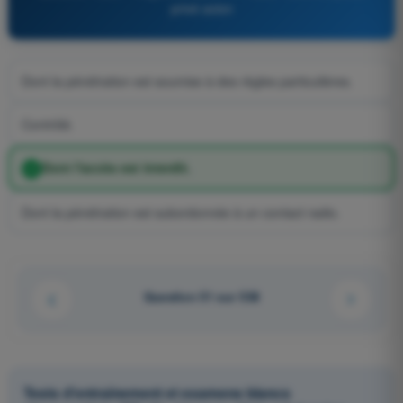
privé avion
Dont la pénétration est soumise à des règles particulières.
Contrôlé.
Dont l'accès est interdit.
Dont la pénétration est subordonnée à un contact radio.
Question 51 sur 538
Tests d'entraînement et examens blancs