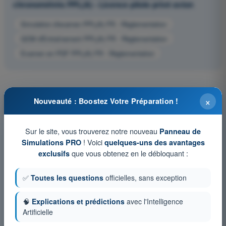
chronométrés PPL(A) - Licence pilote privé avion
Simulation d'examen PPL(A) FR - Règlementation
QCM d'Entraînement PPL(A) FR - Règlementation
Examen en PDF PPL(A) FR - Règlementation
×
Nouveauté : Boostez Votre Préparation !
Sur le site, vous trouverez notre nouveau
Panneau de
! Voici
Simulations PRO
quelques-uns des avantages
que vous obtenez en le débloquant :
exclusifs
✅
Toutes les questions
officielles, sans exception
🧠
Explications et prédictions
avec l'Intelligence
Artificielle