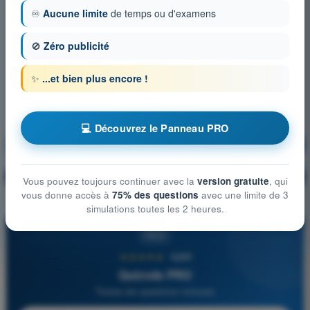
♾️
Aucune limite
de temps ou d'examens
🚫
Zéro publicité
✨
...et bien plus encore !
💻 Découvrez le Panneau PRO
Règlementation
S'entraîner !
Explication de la question
🔒
PRO
Vous pouvez toujours continuer avec la
version gratuite
, qui
vous donne accès à
75% des questions
avec une limite de 3
simulations toutes les 2 heures.
PRO
★★★★★
4,6/5
Quizvds PRO
Toutes les questions incluses