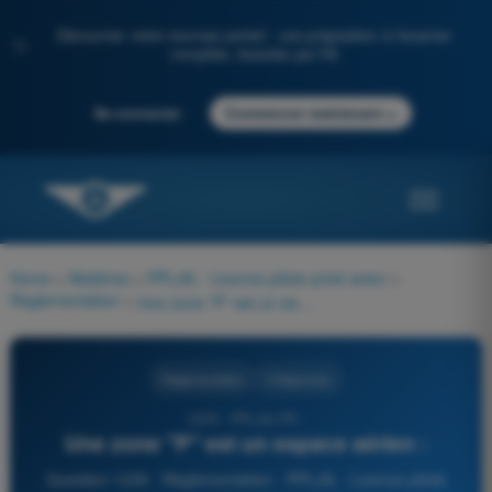
Découvrez notre nouveau portail : une préparation à l'examen
✨
complète, boostée par l'IA
→
Se connecter
Commencer maintenant
Home
>
Matières
>
PPL(A) - Licence pilote privé avion
>
Règlementation
>
Une zone "P" est un espace aérien :
Règlementation
4 Réponses
1235 - PPL(A) FR -
Une zone "P" est un espace aérien :
Question 1235 - Règlementation - PPL(A) - Licence pilote