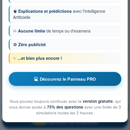
🧠
Explications et prédictions
avec l'Intelligence
Artificielle
♾️
Aucune limite
de temps ou d'examens
🚫
Zéro publicité
✨
...et bien plus encore !
💻 Découvrez le Panneau PRO
Vous pouvez toujours continuer avec la
version gratuite
, qui
vous donne accès à
75% des questions
avec une limite de 3
Règlementation
S'entraîner !
simulations toutes les 2 heures.
Explication de la question
🔒
PRO