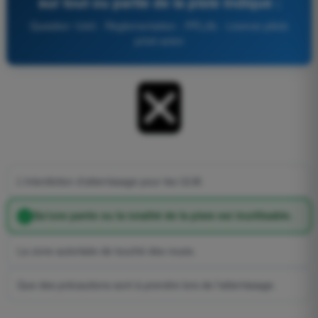
sur tout ou partie de la piste indique :
Question 1243 - Règlementation - PPL(A) - Licence pilote
privé avion
L'interdiction d'atterrissage pour les ULM.
Qu'une partie ou la totalité de la piste est inutilisable.
La zone autorisée de touché des roues.
Que des précautions sont à prendre lors de l'atterrissage.