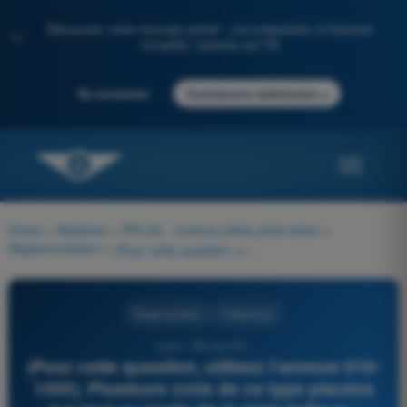
Découvrez notre nouveau portail : une préparation à l'examen
✨
complète, boostée par l'IA
→
Se connecter
Commencer maintenant
Home
>
Matières
>
PPL(A) - Licence pilote privé avion
>
Règlementation
>
(Pour cette question, utilisez l'annexe 010-1505). Plusieurs croix de ce type placées sur tout ou partie de la piste indique :
Règlementation
4 Réponses
1243 - PPL(A) FR -
(Pour cette question, utilisez l'annexe 010-
1505). Plusieurs croix de ce type placées