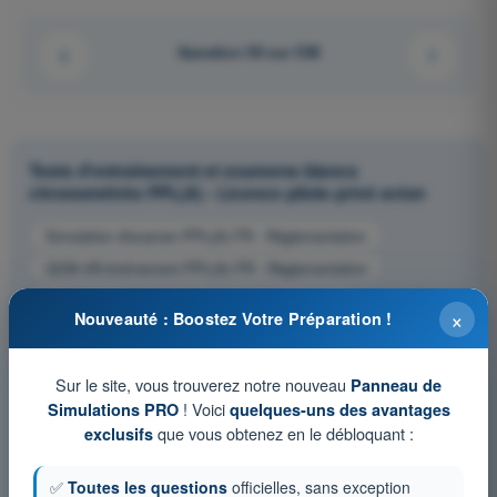
Question 59 sur 538
Tests d'entraînement et examens blancs
chronométrés PPL(A) - Licence pilote privé avion
Simulation d'examen PPL(A) FR - Règlementation
QCM d'Entraînement PPL(A) FR - Règlementation
Examen en PDF PPL(A) FR - Règlementation
×
Nouveauté : Boostez Votre Préparation !
Sur le site, vous trouverez notre nouveau
Panneau de
! Voici
Simulations PRO
quelques-uns des avantages
que vous obtenez en le débloquant :
exclusifs
✅
Toutes les questions
officielles, sans exception