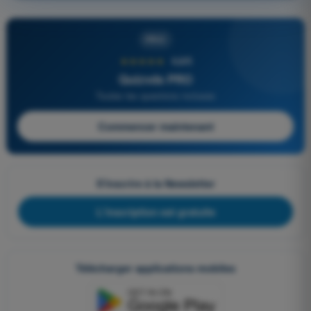
PRO
★★★★★
4,6/5
Quizvds PRO
Toutes les questions incluses
Commencer maintenant
S'inscrire à la Newsletter
L'inscription est gratuite
Télécharger applications mobiles