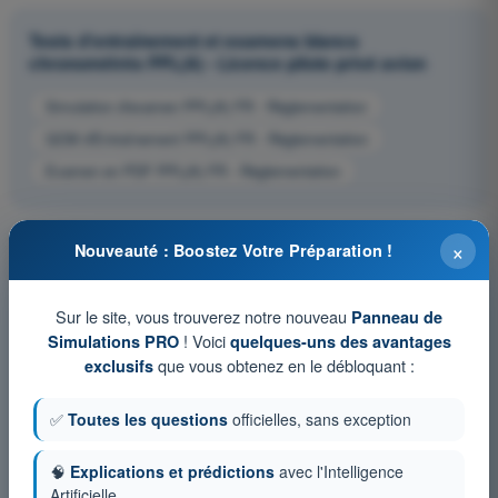
Tests d'entraînement et examens blancs
chronométrés PPL(A) - Licence pilote privé avion
Simulation d'examen PPL(A) FR - Règlementation
QCM d'Entraînement PPL(A) FR - Règlementation
Examen en PDF PPL(A) FR - Règlementation
×
Nouveauté : Boostez Votre Préparation !
Sur le site, vous trouverez notre nouveau
Panneau de
! Voici
Simulations PRO
quelques-uns des avantages
que vous obtenez en le débloquant :
exclusifs
✅
Toutes les questions
officielles, sans exception
🧠
Explications et prédictions
avec l'Intelligence
Artificielle