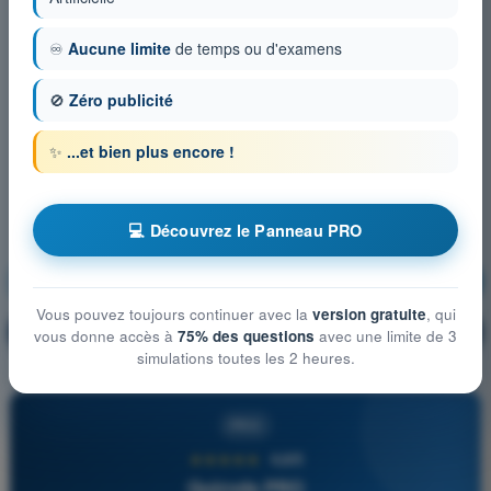
♾️
Aucune limite
de temps ou d'examens
🚫
Zéro publicité
✨
...et bien plus encore !
💻 Découvrez le Panneau PRO
Règlementation
S'entraîner !
Vous pouvez toujours continuer avec la
version gratuite
, qui
Explication de la question
🔒
PRO
vous donne accès à
75% des questions
avec une limite de 3
simulations toutes les 2 heures.
PRO
★★★★★
4,6/5
Quizvds PRO