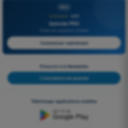
PRO
★★★★★
4,6/5
Quizvds PRO
Toutes les questions incluses
Commencer maintenant
S'inscrire à la Newsletter
L'inscription est gratuite
Télécharger applications mobiles