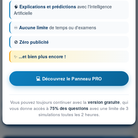
🧠
Explications et prédictions
avec l'Intelligence
Artificielle
♾️
Aucune limite
de temps ou d'examens
🚫
Zéro publicité
✨
...et bien plus encore !
💻 Découvrez le Panneau PRO
Vous pouvez toujours continuer avec la
version gratuite
, qui
Règlementation
S'entraîner !
vous donne accès à
75% des questions
avec une limite de 3
simulations toutes les 2 heures.
Explication de la question
🔒
PRO