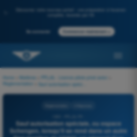
Découvrez notre nouveau portail : une préparation à l'examen
✨
complète, boostée par l'IA
→
Se connecter
Commencer maintenant
Home
>
Matières
>
PPL(A) - Licence pilote privé avion
>
Règlementation
>
Sauf autorisation spéciale, ou espace Schengen, lorsqu'il se rend dans un autre Etat membre de l'OACI, un aéronef d'un Etat membre :
Règlementation
4 Réponses
1380 - PPL(A) FR -
Sauf autorisation spéciale, ou espace
Schengen, lorsqu'il se rend dans un autre