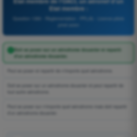
Etat membre de l'OACI, un aéronef d'un
Etat membre :
Question 1380 - Règlementation - PPL(A) - Licence pilote
privé avion
Doit se poser sur un aérodrome douanier et repartir
d'un aérodrome douanier.
Peut se poser et repartir de n'importe quel aérodrome.
Doit se poser sur un aérodrome douanier et peut repartir de
tout autre aérodrome.
Peut se poser sur n'importe quel aérodrome mais doit repartir
d'un aérodrome douanier.