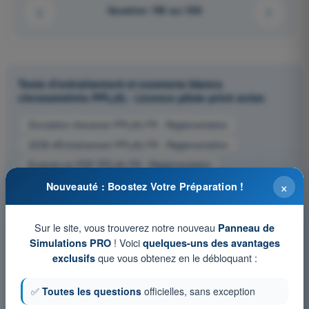
Question 196 sur 538
Tests d'entraînement et examens blancs
chronométrés PPL(A) - Licence pilote privé avion
Simulation d'examen PPL(A) FR - Règlementation
QCM d'Entraînement PPL(A) FR - Règlementation
Examen en PDF PPL(A) FR - Règlementation
×
Nouveauté : Boostez Votre Préparation !
Sur le site, vous trouverez notre nouveau
Panneau de
! Voici
Simulations PRO
quelques-uns des avantages
que vous obtenez en le débloquant :
exclusifs
✅
Toutes les questions
officielles, sans exception