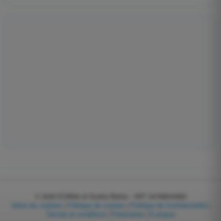
© 2026
EGWeb di Guatta Mattia - VAT: 04768540983
Gérer les cookies
|
Politique de cookies
|
Politique de Confidentialité
|
Termes et conditions
|
Partenaires
|
À propos