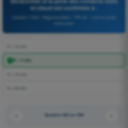
déclenchée si la perte des contacts radio
et visuel est confirmée à :
Question 1408 - Règlementation - PPL(A) - Licence pilote
privé avion
H + 10 min.
H + 5 min.
H + 15 min.
H + 20 min.
Question 224 sur 538