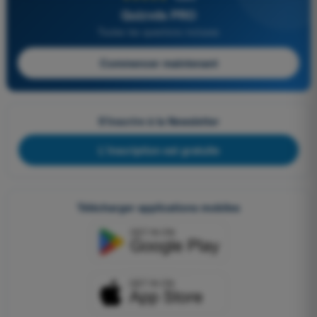
Quizvds PRO
Toutes les questions incluses
Commencer maintenant
S'inscrire à la Newsletter
L'inscription est gratuite
Télécharger applications mobiles