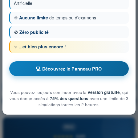
Artificielle
♾️
Aucune limite
de temps ou d'examens
🚫
Zéro publicité
✨
...et bien plus encore !
💻 Découvrez le Panneau PRO
Règlementation
S'entraîner !
Vous pouvez toujours continuer avec la
version gratuite
, qui
vous donne accès à
75% des questions
avec une limite de 3
Explication de la question
🔒
PRO
simulations toutes les 2 heures.
PRO
★★★★★
4,6/5