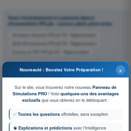
Tests d'entraînement et examens blancs
chronométrés PPL(A) - Licence pilote privé avion
Simulation d'examen PPL(A) FR - Règlementation
QCM d'Entraînement PPL(A) FR - Règlementation
Examen en PDF PPL(A) FR - Règlementation
×
Nouveauté : Boostez Votre Préparation !
Sur le site, vous trouverez notre nouveau
Panneau de
! Voici
Simulations PRO
quelques-uns des avantages
que vous obtenez en le débloquant :
exclusifs
✅
Toutes les questions
officielles, sans exception
🧠
Explications et prédictions
avec l'Intelligence