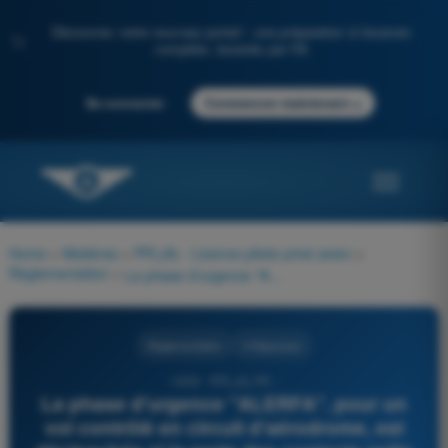
Découvrez notre nouveau portail : une préparation à l'examen
✨
complète, boostée par l'IA
→
Se connecter
Commencer maintenant
Home
>
Matières
>
PPL(A) - Licence pilote privé avion
>
Règlementation
>
La phase d'urgence "ALERFA", pour un vol contrôlé en circuit d'aérodrome, est déclenchée si la perte des contacts radio et visuel est confirmée à :
Règlementation
4 Réponses
1408 - PPL(A) FR -
La phase d'urgence "ALERFA", pour un
vol contrôlé en circuit d'aérodrome, est