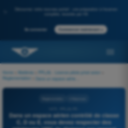
Découvrez notre nouveau portail : une préparation à l'examen
✨
complète, boostée par l'IA
→
Se connecter
Commencer maintenant
Home
>
Matières
>
PPL(A) - Licence pilote privé avion
>
Règlementation
>
Dans un espace aérien contrôlé de classe C, D ou E, vous devez respecter des minimums VMC de distance par rapport aux nuages. Ces minimums sont :
Règlementation
4 Réponses
1475 - PPL(A) FR -
Dans un espace aérien contrôlé de classe
C, D ou E, vous devez respecter des