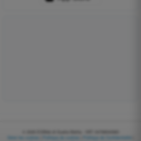
© 2026
EGWeb di Guatta Mattia - VAT: 04768540983
Gérer les cookies
|
Politique de cookies
|
Politique de Confidentialité
|