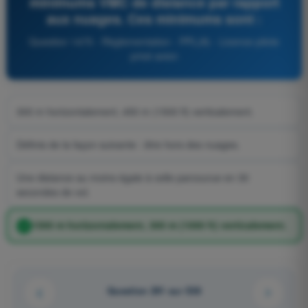
minimums VMC de distance par rapport
aux nuages. Ces minimums sont :
Question 1475 - Règlementation - PPL(A) - Licence pilote
privé avion
300 m horizontalement, 450 m (1500 ft) verticalement.
Définis de la façon suivante : être hors des nuages.
Une distance au moins égale à celle parcourue en 30
secondes de vol.
1500 m horizontalement, 300 m (1000 ft) verticalement.
Question 291 sur 538