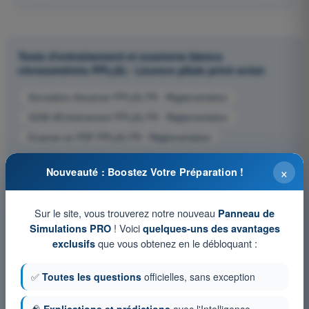
Tests d'entraînement et examens blancs
chronométrés PPL(A) - Licence pilote privé avion
Simulation d'examen PPL(A) FR - Règlementation
QCM d'Entraînement PPL(A) FR - Règlementation
Examen en PDF PPL(A) FR - Règlementation
×
Nouveauté : Boostez Votre Préparation !
Sur le site, vous trouverez notre nouveau
Panneau de
! Voici
Simulations PRO
quelques-uns des avantages
que vous obtenez en le débloquant :
exclusifs
✅
Toutes les questions
officielles, sans exception
🧠
Explications et prédictions
avec l'Intelligence