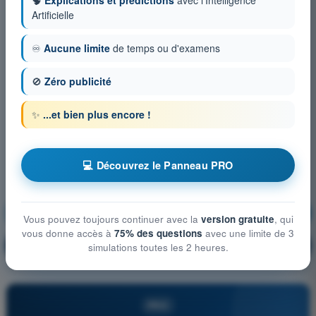
Artificielle
♾️
Aucune limite
de temps ou d'examens
🚫
Zéro publicité
✨
...et bien plus encore !
💻 Découvrez le Panneau PRO
Règlementation
S'entraîner !
Vous pouvez toujours continuer avec la
version gratuite
, qui
vous donne accès à
75% des questions
avec une limite de 3
Explication de la question
🔒
simulations toutes les 2 heures.
PRO
PRO