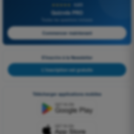
★★★★★
4,6/5
Quizvds PRO
Toutes les questions incluses
Commencer maintenant
S'inscrire à la Newsletter
L'inscription est gratuite
Télécharger applications mobiles