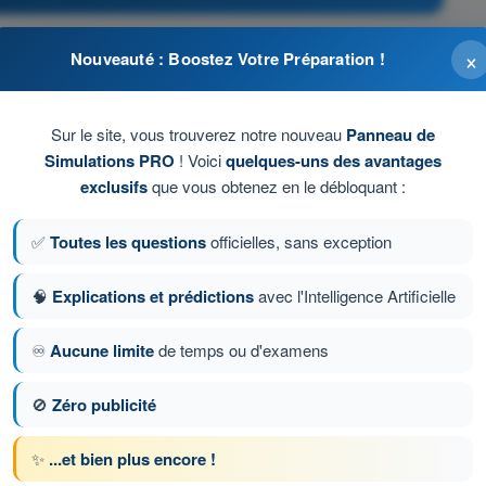
×
Nouveauté : Boostez Votre Préparation !
 gauche et à droite pour signaler à l'organisme de la
Sur le site, vous trouverez notre nouveau
Panneau de
at et atterrir sur le terrain le plus proche en suivant,
Simulations PRO
! Voici
quelques-uns des avantages
ubliées.
exclusifs
que vous obtenez en le débloquant :
obligatoire.
✅
Toutes les questions
officielles, sans exception
 le terrain le plus proche en suivant, si elles existent, les
🧠
Explications et prédictions
avec l'Intelligence Artificielle
♾️
Aucune limite
de temps ou d'examens
🚫
Zéro publicité
ion 314 sur 538
Question suivante
✨
...et bien plus encore !