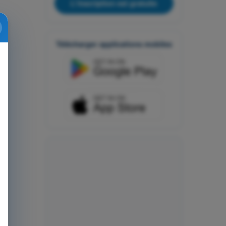
L'inscription est gratuite
Télécharger applications mobiles