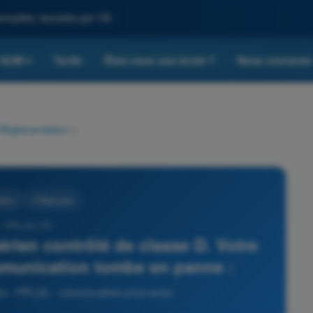
omplète, boostée par l'IA
QCM
Tarifs
Êtes-vous une école ?
Nous contacte
▾
Règlementation
>
tion
4 Réponses
- PPL(A) FR -
rien contrôlé de classe D. Votre
munication tombe en panne :
 - PPL(A) - Licence pilote privé avion