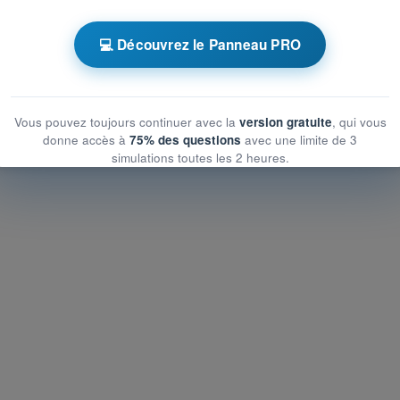
ronométrés PPL(A) - Licence pilote privé avion
💻 Découvrez le Panneau PRO
QCM d'Entraînement PPL(A) FR - Règlementation
Vous pouvez toujours continuer avec la
version gratuite
, qui vous
donne accès à
75% des questions
avec une limite de 3
simulations toutes les 2 heures.