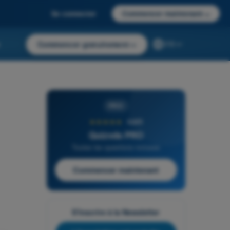
Se connecter
Commencer maintenant
→
r
Commencer gratuitement
→
FR
PRO
★★★★★
4,6/5
Quizvds PRO
Toutes les questions incluses
Commencer maintenant
S'inscrire à la Newsletter