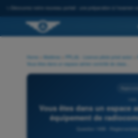
✨
Découvrez notre nouveau portail : une préparation à l'examen c
Home
>
Matières
>
PPL(A) - Licence pilote privé avion
>
Vous êtes dans un espace aérien contrôlé de classe D. Votre équipement de radiocommunication tombe en panne :
Règlementa
1498 
Vous êtes dans un espace aé
équipement de radiocom
Question 1498 - Règlementation