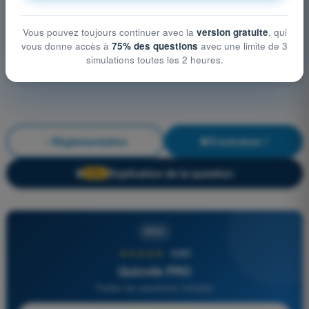
Vous pouvez toujours continuer avec la
version gratuite
, qui
vous donne accès à
75% des questions
avec une limite de 3
simulations toutes les 2 heures.
Règlementation
S'entraîner !
Explication de la question
🔒
PRO
PRO
★★★★★
4,6/5
Quizvds PRO
Toutes les questions incluses