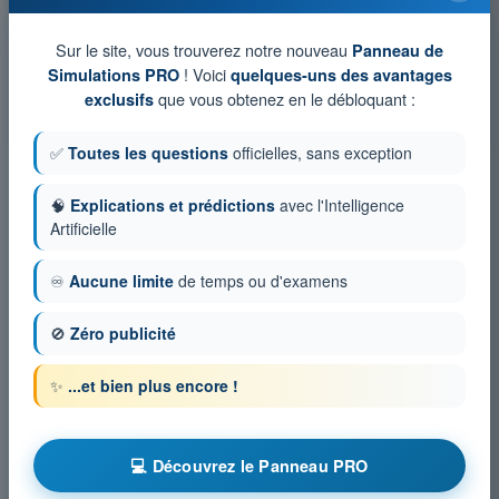
chronométrés PPL(A) - Licence pilote privé avion
Sur le site, vous trouverez notre nouveau
Simulation d'examen PPL(A) FR - Règlementation
Panneau de
! Voici
Simulations PRO
quelques-uns des avantages
QCM d'Entraînement PPL(A) FR - Règlementation
que vous obtenez en le débloquant :
exclusifs
Examen en PDF PPL(A) FR - Règlementation
✅
Toutes les questions
officielles, sans exception
🧠
Explications et prédictions
avec l'Intelligence
Artificielle
♾️
Aucune limite
de temps ou d'examens
🚫
Zéro publicité
✨
...et bien plus encore !
💻 Découvrez le Panneau PRO