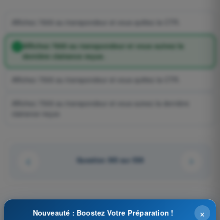
Affichez 7600 au transpondeur et vous quittez la CTR.
Affichez 7600 au transpondeur et vous suivez la
dernière clairance reçue.
Affichez 7500 au transpondeur et vous quittez la CTR.
Affichez 7500 au transpondeur et vous suivez la dernière
clairance reçue.
Question 343 sur 538
×
Tests d'entraînement et examens blancs
Nouveauté : Boostez Votre Préparation !