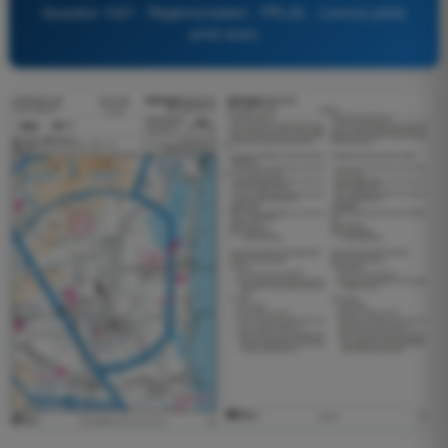
Question 1527 - Règlementation - PPL(A) - Licence pilote
privé avion