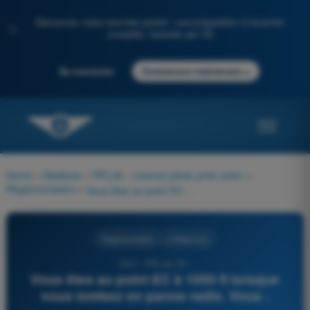
Découvrez notre nouveau portail : une préparation à l'examen
✨
complète, boostée par l'IA
→
Se connecter
Commencer maintenant
Home
>
Matières
>
PPL(A) - Licence pilote privé avion
>
Règlementation
>
Vous êtes au point EC à 1000 ft lorsque vous tombez en panne radio. Vous :
Règlementation
4 Réponses
1527 - PPL(A) FR -
Vous êtes au point EC à 1000 ft lorsque
vous tombez en panne radio. Vous :