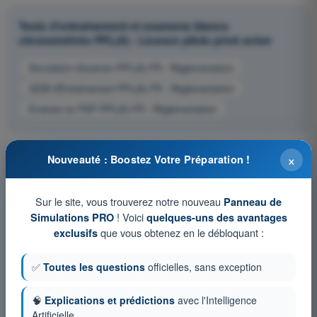
Tests d'entraînement et examens blancs
chronométrés PPL(A) - Licence pilote privé avion
Simulation d'examen PPL(A) FR - Règlementation
QCM d'Entraînement PPL(A) FR - Règlementation
Examen en PDF PPL(A) FR - Règlementation
×
Nouveauté : Boostez Votre Préparation !
Sur le site, vous trouverez notre nouveau
Panneau de
! Voici
Simulations PRO
quelques-uns des avantages
que vous obtenez en le débloquant :
exclusifs
✅
Toutes les questions
officielles, sans exception
🧠
Explications et prédictions
avec l'Intelligence
Artificielle