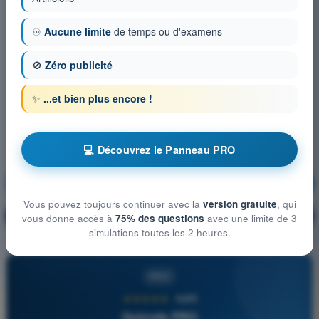
♾️
Aucune limite
de temps ou d'examens
🚫
Zéro publicité
✨
...et bien plus encore !
💻 Découvrez le Panneau PRO
Règlementation
S'entraîner !
Vous pouvez toujours continuer avec la
version gratuite
, qui
Explication de la question
🔒
PRO
vous donne accès à
75% des questions
avec une limite de 3
simulations toutes les 2 heures.
PRO
★★★★★
4,6/5
Quizvds PRO