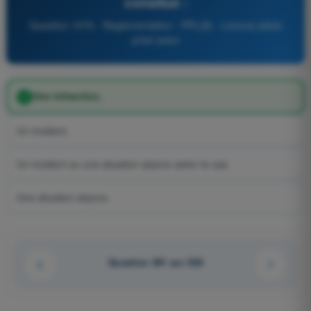
consitue :
Question 1575 - Règlementation - PPL(A) - Licence pilote
privé avion
Une infraction.
Un incident.
Un incident ou une situation airprox selon le cas.
Une situation airprox.
Question 391 sur 538