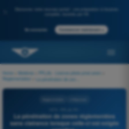
Découvrez notre nouveau portail : une préparation à l'examen
✨
complète, boostée par l'IA
→
Se connecter
Commencer maintenant
Home
>
Matières
>
PPL(A) - Licence pilote privé avion
>
Règlementation
>
La pénétration de zones réglementées sans clairance lorsque celle-ci est exigée consitue :
Règlementation
4 Réponses
1575 - PPL(A) FR -
La pénétration de zones réglementées
sans clairance lorsque celle-ci est exigée