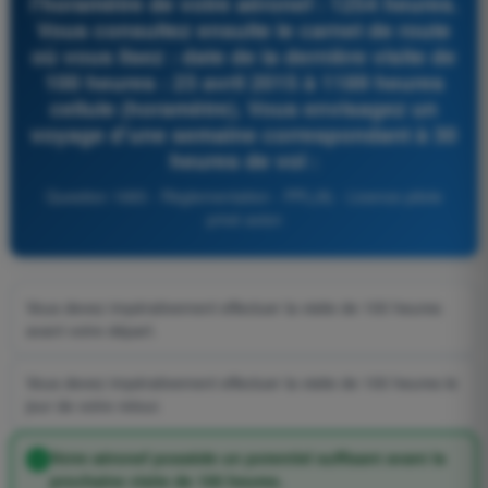
l'horamètre de votre aéronef : 1254 heures.
Vous consultez ensuite le carnet de route
où vous lisez : date de la dernière visite de
100 heures : 23 avril 2015 à 1189 heures
cellule (horamètre). Vous envisagez un
voyage d'une semaine correspondant à 30
heures de vol :
Question 1683 - Règlementation - PPL(A) - Licence pilote
privé avion
Vous devez impérativement effectuer la visite de 100 heures
avant votre départ.
Vous devez impérativement effectuer la visite de 100 heures le
jour de votre retour.
Votre aéronef possède un potentiel suffisant avant la
prochaine visite de 100 heures.