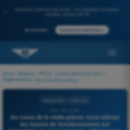
Découvrez notre nouveau portail : une préparation à l'examen
✨
complète, boostée par l'IA
→
Se connecter
Commencer maintenant
Home
>
Matières
>
PPL(A) - Licence pilote privé avion
>
Règlementation
>
Au cours de la visite prévol, vous relevez les heures de fonctionnement sur l'horamètre de votre aéronef : 1254 heures. Vous consultez ensuite le carnet de route où vous lisez : date de la dernière visite de 100 heures : 23 avril 2015 à 1189 heures cellule (horamètre). Vous envisagez un voyage d'une semaine correspondant à 30 heures de vol :
Règlementation
4 Réponses
1683 - PPL(A) FR -
Au cours de la visite prévol, vous relevez
les heures de fonctionnement sur