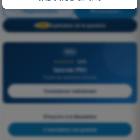
Règlementation
S'entraîner !
Explication de la question
🔒
PRO
PRO
★★★★★
4,6/5
Quizvds PRO
Toutes les questions incluses
Commencer maintenant
S'inscrire à la Newsletter
L'inscription est gratuite