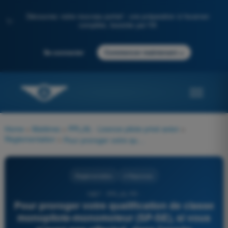
Découvrez notre nouveau portail : une préparation à l'examen
✨
complète, boostée par l'IA
→
Se connecter
Commencer maintenant
Home
>
Matières
>
PPL(A) - Licence pilote privé avion
>
Règlementation
>
Pour proroger votre qualification de classe monopilote-monomoteur (SP-SE), si vous n'avez pas effectué, dans l'année précédant l'expiration, 12 heures de vol dont 6 heures comme pilote commandant de bord ainsi que 12 décollages et atterrissages, vous devez avoir réussi un contrôle de compétence avec un examinateur autorisé :
Règlementation
4 Réponses
1687 - PPL(A) FR -
Pour proroger votre qualification de classe
monopilote-monomoteur (SP-SE), si vous