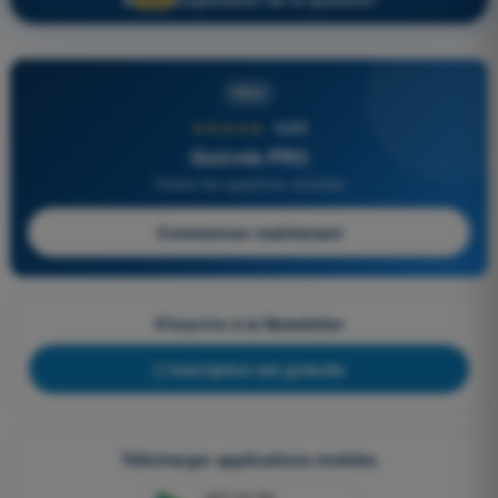
PRO
★★★★★
4,6/5
Quizvds PRO
Toutes les questions incluses
Commencer maintenant
S'inscrire à la Newsletter
L'inscription est gratuite
Télécharger applications mobiles