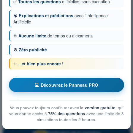
✅
Toutes les questions
officielles, sans exception
🧠
Explications et prédictions
avec l'Intelligence
Artificielle
♾️
Aucune limite
de temps ou d'examens
🚫
Zéro publicité
✨
...et bien plus encore !
💻 Découvrez le Panneau PRO
Vous pouvez toujours continuer avec la
version gratuite
, qui
vous donne accès à
75% des questions
avec une limite de 3
Règlementation
S'entraîner !
simulations toutes les 2 heures.
Explication de la question
🔒
PRO