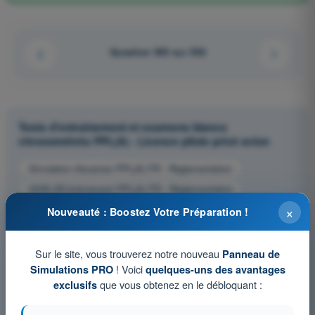
Question 503 sur 538
Tests d'entraînement et examens blancs
chronométrés PPL(A) - Licence pilote privé avion
Simulation d'examen PPL(A) FR - Règlementation
QCM d'Entraînement PPL(A) FR - Règlementation
×
Examen en PDF PPL(A) FR - Règlementation
Nouveauté : Boostez Votre Préparation !
Sur le site, vous trouverez notre nouveau
Panneau de
! Voici
Simulations PRO
quelques-uns des avantages
que vous obtenez en le débloquant :
exclusifs