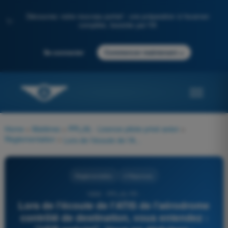
Découvrez notre nouveau portail : une préparation à l'examen
✨
complète, boostée par l'IA
→
Se connecter
Commencer maintenant
Home
>
Matières
>
PPL(A) - Licence pilote privé avion
>
Règlementation
>
Lors de l'écoute de l'ATIS de l'aérodrome contrôlé de destination, vous entendez : "VFR spécial". Vous en déduisez :
Règlementation
4 Réponses
1696 - PPL(A) FR -
Lors de l'écoute de l'ATIS de l'aérodrome
contrôlé de destination, vous entendez :