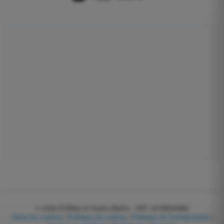
© 2026
EGWeb di Guatta Mattia - VAT: 04768540983
Gérer les cookies
|
Politique de cookies
|
Politique de Confidentialité
|