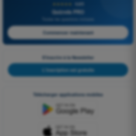
★★★★★
4,6/5
Quizvds PRO
Toutes les questions incluses
Commencer maintenant
S'inscrire à la Newsletter
L'inscription est gratuite
Télécharger applications mobiles