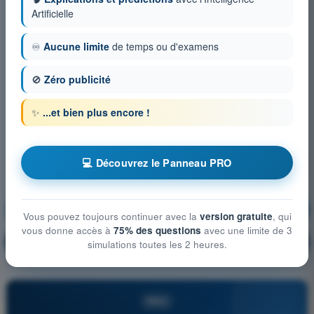
Artificielle
♾️
Aucune limite
de temps ou d'examens
🚫
Zéro publicité
✨
...et bien plus encore !
💻 Découvrez le Panneau PRO
Règlementation
S'entraîner !
Vous pouvez toujours continuer avec la
version gratuite
, qui
vous donne accès à
75% des questions
avec une limite de 3
Explication de la question
🔒
PRO
simulations toutes les 2 heures.
PRO