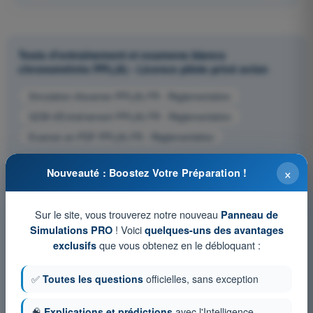
Tests d'entraînement et examens blancs
chronométrés PPL(A) - Licence pilote privé avion
Simulation d'examen PPL(A) FR - Règlementation
QCM d'Entraînement PPL(A) FR - Règlementation
Examen en PDF PPL(A) FR - Règlementation
×
Nouveauté : Boostez Votre Préparation !
Sur le site, vous trouverez notre nouveau
Panneau de
! Voici
Simulations PRO
quelques-uns des avantages
que vous obtenez en le débloquant :
exclusifs
✅
Toutes les questions
officielles, sans exception
🧠
Explications et prédictions
avec l'Intelligence