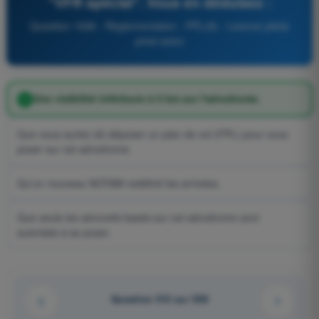
"VFR spécial". Vous en déduisez :
Question 1696 - Règlementation - PPL(A) - Licence pilote
privé avion
Une visibilité inférieure à 5 km sur l'aérodrome.
Que vous auriez dû déposer un plan de vol (FPL) pour vous
poser sur cet aérodrome.
Qu'un nouveau NOTAM redéfinit les arrivées.
Que seuls les aéronefs basés sur cet aérodrome sont
autorisés à se poser.
Question 512 sur 538