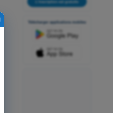
L'inscription est gratuite
Télécharger applications mobiles