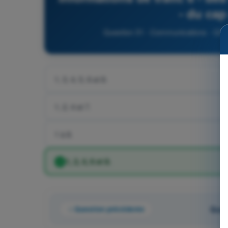
- du cap
Question 31 - Communications - QCM 
1, 3, 4, 5, 6 et 8.
1, 2, 4 et 7.
1 à 8.
1, 2, 4, 6 et 8.
Question précédente
Ques