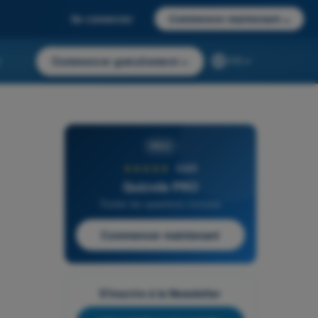
Se connecter
Commencer maintenant
→
r
Commencer gratuitement
→
FR
PRO
★★★★★
4,6/5
Quizvds PRO
Toutes les questions incluses
Commencer maintenant
S'inscrire à la Newsletter