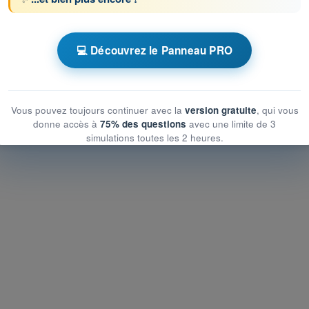
hronométrés QCM PPL(H) - Licence de pilote
💻 Découvrez le Panneau PRO
ns
QCM d'Entraînement QCM PPL(H) FR - Communications
Vous pouvez toujours continuer avec la
version gratuite
, qui vous
donne accès à
75% des questions
avec une limite de 3
simulations toutes les 2 heures.