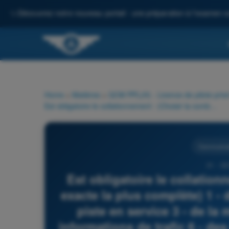
✨
Découvrez notre nouveau portail : une préparation à l'examen c
Home
>
Matières
>
QCM PPL(H) - Licence de pilote privé
Est obligatoire le collationnement : (Choisir la combinaison exacte la plus complète) 1 - des calages altimétriques 2 - de la piste en service 3 - de la météo 4 - des clairances 5 - des informations de trafic 6 - des codes transpondeur 7 - du vent 8 - du cap et du niveau
Communica
31 - Q
Est obligatoire le collatio
exacte la plus complète) 1 - 
piste en service 3 - de la 
informations de trafic 6 - de