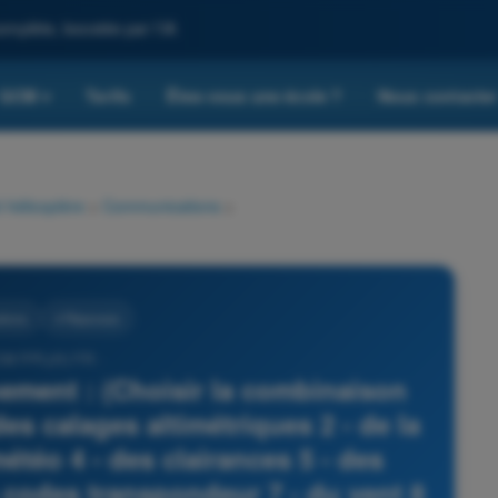
omplète, boostée par l'IA
QCM
Tarifs
Êtes-vous une école ?
Nous contacte
▾
 hélicoptère
>
Communications
>
tions
4 Réponses
CM PPL(H) FR -
nnement : (Choisir la combinaison
des calages altimétriques 2 - de la
météo 4 - des clairances 5 - des
s codes transpondeur 7 - du vent 8