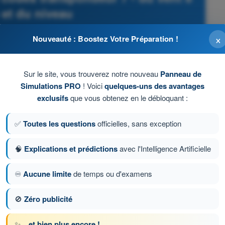
 et du niveau
PPL(H) - Licence de pilote privé hélicoptère
×
Nouveauté : Boostez Votre Préparation !
Sur le site, vous trouverez notre nouveau
Panneau de
Simulations PRO
! Voici
quelques-uns des avantages
exclusifs
que vous obtenez en le débloquant :
✅
Toutes les questions
officielles, sans exception
🧠
Explications et prédictions
avec l'Intelligence Artificielle
♾️
Aucune limite
de temps ou d'examens
🚫
Zéro publicité
tion 31 sur 87
Question suivante
✨
...et bien plus encore !