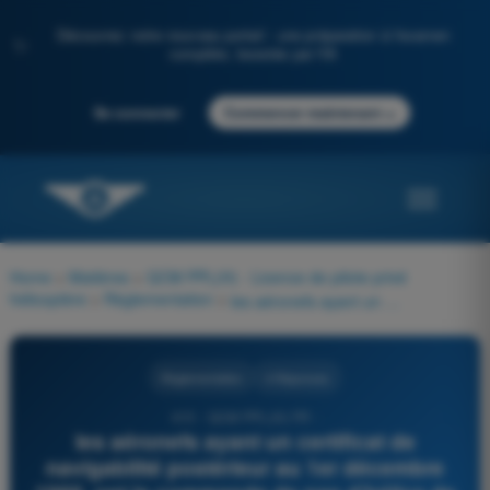
Découvrez notre nouveau portail : une préparation à l'examen
✨
complète, boostée par l'IA
→
Se connecter
Commencer maintenant
Home
>
Matières
>
QCM PPL(H) - Licence de pilote privé
hélicoptère
>
Règlementation
>
les aéronefs ayant un certificat de navigabilité postérieur au 1er décembre 1988, ont la commande de pas d'hélice de couleur :
Règlementation
4 Réponses
410 - QCM PPL(H) FR -
les aéronefs ayant un certificat de
navigabilité postérieur au 1er décembre