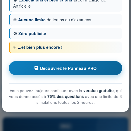
Artificielle
♾️
Aucune limite
de temps ou d'examens
🚫
Zéro publicité
✨
...et bien plus encore !
💻 Découvrez le Panneau PRO
Règlementation
S'entraîner !
Vous pouvez toujours continuer avec la
version gratuite
, qui
vous donne accès à
75% des questions
avec une limite de 3
Explication de la question
🔒
PRO
simulations toutes les 2 heures.
PRO