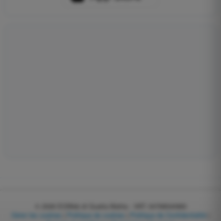
© 2026
EGWeb di Guatta Mattia - VAT: 04768540983
Gérer les cookies
|
Politique de cookies
|
Politique de Confidentialité
|