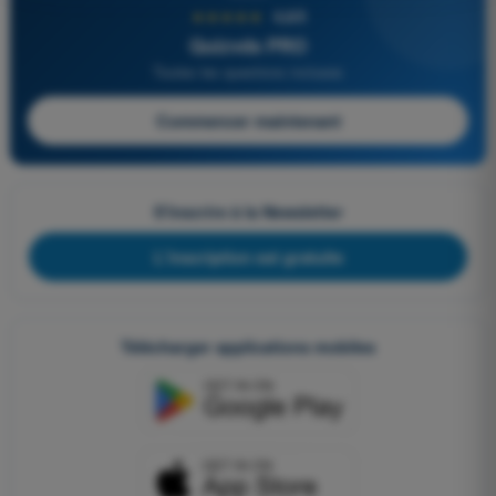
★★★★★
4,6/5
Quizvds PRO
Toutes les questions incluses
Commencer maintenant
S'inscrire à la Newsletter
L'inscription est gratuite
Télécharger applications mobiles