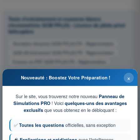
Tests d'entraînement et examens blancs
chronométrés QCM PPL(H) - Licence de pilote privé
hélicoptère
Simulation d'examen QCM PPL(H) FR - Règlementation
QCM d'Entraînement QCM PPL(H) FR - Règlementation
Examen en PDF QCM PPL(H) FR - Règlementation
×
Nouveauté : Boostez Votre Préparation !
Sur le site, vous trouverez notre nouveau
Panneau de
! Voici
Simulations PRO
quelques-uns des avantages
que vous obtenez en le débloquant :
exclusifs
✅
Toutes les questions
officielles, sans exception
🧠
Explications et prédictions
avec l'Intelligence