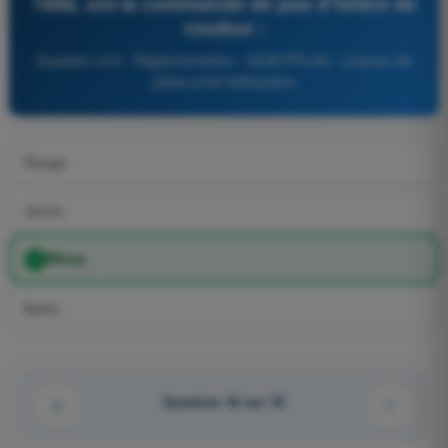
1988, ont la commande de pas d'hélice de
couleur :
Question 410 - Règlementation - QCM PPL(H) - Licence de
pilote privé hélicoptère
Rouge.
Jaune.
Bleue.
Noire.
Question 43 sur 78