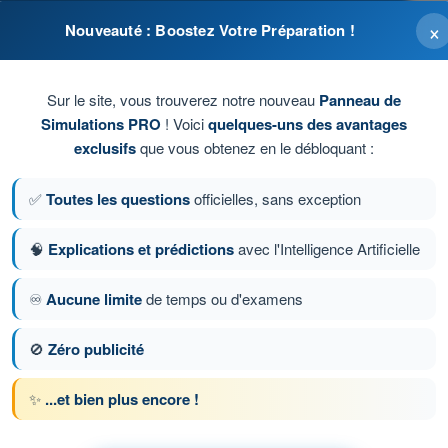
×
Nouveauté : Boostez Votre Préparation !
Sur le site, vous trouverez notre nouveau
Panneau de
Simulations PRO
! Voici
quelques-uns des avantages
exclusifs
que vous obtenez en le débloquant :
n.
✅
Toutes les questions
officielles, sans exception
🧠
Explications et prédictions
avec l'Intelligence Artificielle
♾️
Aucune limite
de temps ou d'examens
tion 70 sur 78
Question suivante
🚫
Zéro publicité
✨
...et bien plus encore !
hronométrés QCM PPL(H) - Licence de pilote