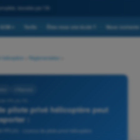
omplète, boostée par l'IA
QCM
Tarifs
Êtes-vous une école ?
Nous contacte
▾
 hélicoptère
>
Règlementation
>
tion
4 Réponses
CM PPL(H) FR -
de pilote privé hélicoptère peut
sporter :
PPL(H) - Licence de pilote privé hélicoptère