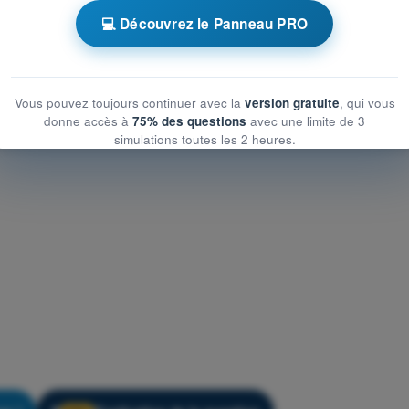
💻 Découvrez le Panneau PRO
QCM d'Entraînement QCM PPL(H) FR - Règlementation
Vous pouvez toujours continuer avec la
version gratuite
, qui vous
donne accès à
75% des questions
avec une limite de 3
simulations toutes les 2 heures.