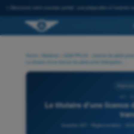
✨
Découvrez notre nouveau portail : une préparation à l'examen c
Home
>
Matières
>
QCM PPL(H) - Licence de pilote privé
Le titulaire d'une licence de pilote privé hélicoptère peut transporter :
Règlementa
437 - Q
Le titulaire d'une licence 
tran
Question 437 - Règlementation - QCM 