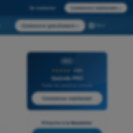
Se connecter
Commencer maintenant
→
r
Commencer gratuitement
→
FR
PRO
★★★★★
4,6/5
Quizvds PRO
Toutes les questions incluses
Commencer maintenant
S'inscrire à la Newsletter