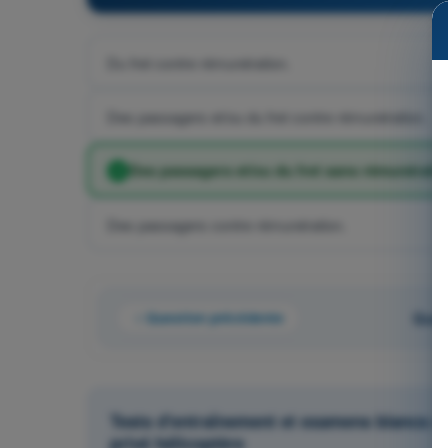
Du fret contre rémunération.
Des passagers et/ou du fret contre rémunération.
Des passagers et/ou du fret sans rémunératio
Des passagers contre rémunération.
Question précédente
Ques
Tests d'entraînement et examens blancs c
privé hélicoptère