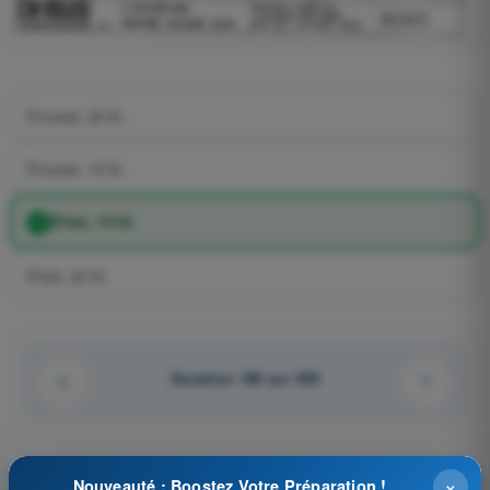
D'ouest, 20 kt.
D'ouest, 15 kt.
D'est, 15 kt.
D'est, 20 kt.
Question 180 sur 409
×
Nouveauté : Boostez Votre Préparation !