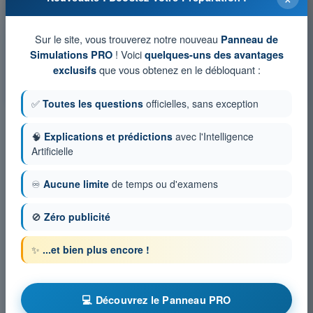
Tests d'entraînement et examens blancs
chronométrés QCM ULM - Ultra Léger Motorisé
Sur le site, vous trouverez notre nouveau
Panneau de
Simulation d'examen ULM - Aérodynamique
! Voici
Simulations PRO
quelques-uns des avantages
QCM d'Entraînement ULM - Aérodynamique
que vous obtenez en le débloquant :
exclusifs
Examen en PDF ULM - Aérodynamique
✅
Toutes les questions
officielles, sans exception
🧠
Explications et prédictions
avec l'Intelligence
Artificielle
♾️
Aucune limite
de temps ou d'examens
🚫
Zéro publicité
✨
...et bien plus encore !
💻 Découvrez le Panneau PRO