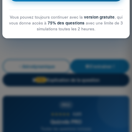
Vous pouvez toujours continuer avec la
version gratuite
, qui
vous donne accès à
75% des questions
avec une limite de 3
simulations toutes les 2 heures.
Aérodynamique
S'entraîner !
Explication de la question
🔒
PRO
PRO
★★★★★
4,6/5
Quizvds PRO
Toutes les questions incluses