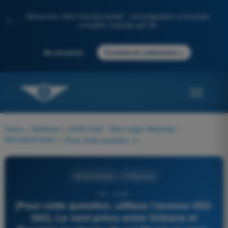
Découvrez notre nouveau portail : une préparation à l'examen
✨
complète, boostée par l'IA
→
Se connecter
Commencer maintenant
Home
>
Matières
>
QCM ULM - Ultra Léger Motorisé
>
Aérodynamique
>
(Pour cette question, utilisez l'annexe 050-583). Le vent prévu entre Orléans et Bourges au niveau de vol 20 est un vent :
Aérodynamique
4 Réponses
181 - ULM -
(Pour cette question, utilisez l'annexe 050-
583). Le vent prévu entre Orléans et