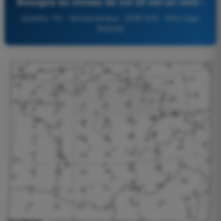
Bourges au niveau de vol 20 est un vent :
Question 181 - Aérodynamique - QCM ULM - Ultra Léger
Motorisé