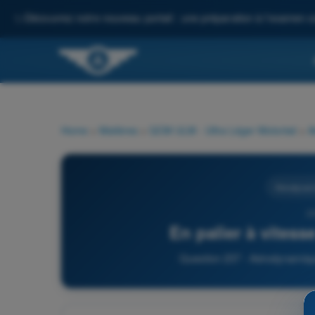
✨
Découvrez notre nouveau portail : une préparation à l'examen c
Home
>
Matières
>
QCM ULM - Ultra Léger Motorisé
>
A
Aérodynam
2
En palier à vitesse
Question 237 - Aérodynamiqu