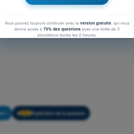
Vous pouvez toujours continuer avec la
version gratuite
, qui vous
donne accès à
75% des questions
avec une limite de 3
simulations toutes les 2 heures.
er !
Explication de la question
🔒
PRO