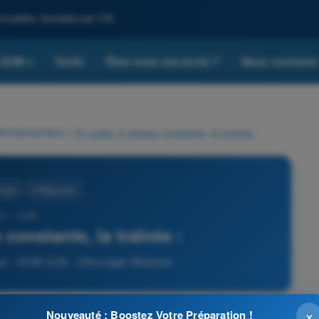
omplète, boostée par l'IA
QCM
Tarifs
Êtes-vous une école ?
Nous contacte
▾
érodynamique
>
En palier à vitesse constante, la traînée :
ique
4 Réponses
37 - ULM -
 constante, la traînée :
e - QCM ULM - Ultra Léger Motorisé
×
Nouveauté : Boostez Votre Préparation !