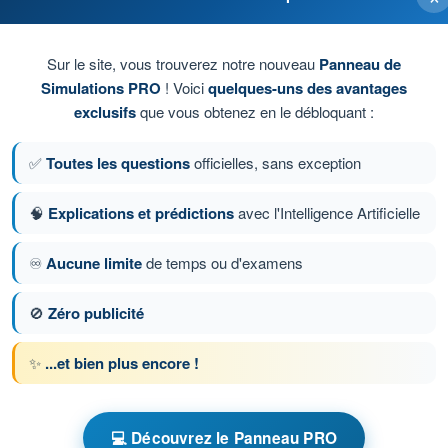
 traînée en ligne droite lorsque le virage est stabilisé.
Sur le site, vous trouverez notre nouveau
Panneau de
Simulations PRO
! Voici
quelques-uns des avantages
exclusifs
que vous obtenez en le débloquant :
✅
Toutes les questions
officielles, sans exception
🧠
Explications et prédictions
avec l'Intelligence Artificielle
♾️
Aucune limite
de temps ou d'examens
ion 236 sur 409
Question suivante
🚫
Zéro publicité
✨
...et bien plus encore !
chronométrés QCM ULM - Ultra Léger Motorisé
'Entraînement ULM - Aérodynamique
💻 Découvrez le Panneau PRO