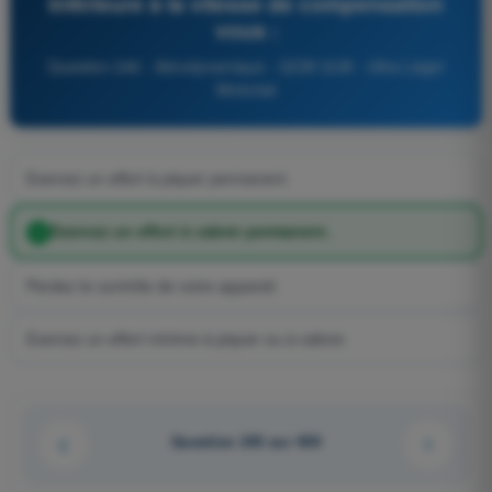
inférieure à la vitesse de compensation
vous :
Question 246 - Aérodynamique - QCM ULM - Ultra Léger
Motorisé
Exercez un effort à piquer permanent.
Exercez un effort à cabrer permanent.
Perdez le contrôle de votre appareil.
Exercez un effort minime à piquer ou à cabrer.
Question 245 sur 409