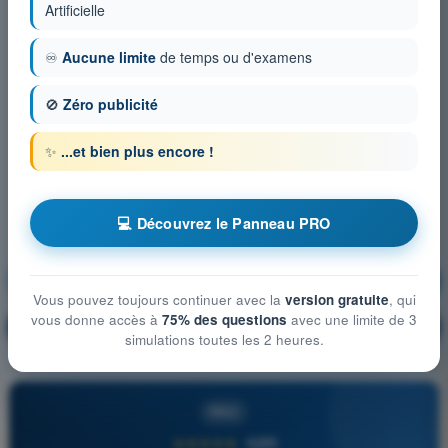
Artificielle
♾️
Aucune limite
de temps ou d'examens
🚫
Zéro publicité
✨
...et bien plus encore !
💻 Découvrez le Panneau PRO
Aérodynamique
S'entraîner !
Vous pouvez toujours continuer avec la
version gratuite
, qui
vous donne accès à
75% des questions
avec une limite de 3
Explication de la question
🔒
PRO
simulations toutes les 2 heures.
PRO
★★★★★
4,6/5