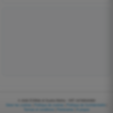
© 2026
EGWeb di Guatta Mattia - VAT: 04768540983
Gérer les cookies
|
Politique de cookies
|
Politique de Confidentialité
|
Termes et conditions
|
Partenaires
|
À propos