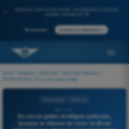
Découvrez notre nouveau portail : une préparation à l'examen
✨
complète, boostée par l'IA
→
Se connecter
Commencer maintenant
Home
>
Matières
>
QCM ULM - Ultra Léger Motorisé
>
Aérodynamique
>
En vol en palier rectiligne uniforme, lorsque la vitesse de votre ULM est inférieure à la vitesse de compensation vous :
Aérodynamique
4 Réponses
246 - ULM -
En vol en palier rectiligne uniforme,
lorsque la vitesse de votre ULM est