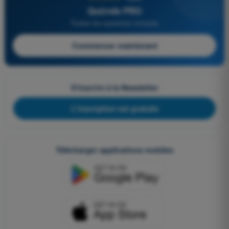
Quizvds PRO
Toutes les questions incluses
Commencer maintenant
S'inscrire à la Newsletter
L'inscription est gratuite
Télécharger applications mobiles