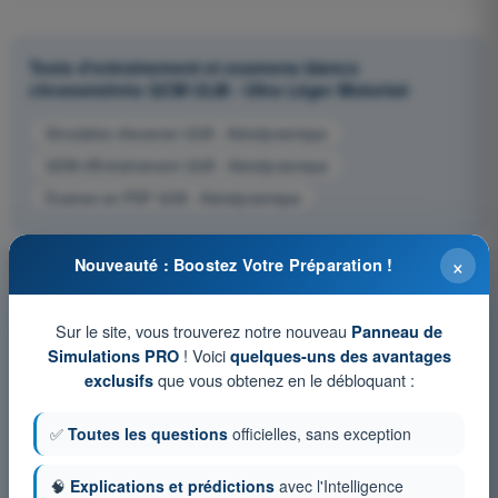
Tests d'entraînement et examens blancs
chronométrés QCM ULM - Ultra Léger Motorisé
Simulation d'examen ULM - Aérodynamique
QCM d'Entraînement ULM - Aérodynamique
Examen en PDF ULM - Aérodynamique
×
Nouveauté : Boostez Votre Préparation !
Sur le site, vous trouverez notre nouveau
Panneau de
! Voici
Simulations PRO
quelques-uns des avantages
que vous obtenez en le débloquant :
exclusifs
✅
Toutes les questions
officielles, sans exception
🧠
Explications et prédictions
avec l'Intelligence