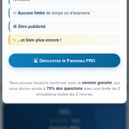
♾️
Aucune limite
de temps ou d'examens
🚫
Zéro publicité
✨
...et bien plus encore !
💻 Découvrez le Panneau PRO
Aérodynamique
S'entraîner !
Vous pouvez toujours continuer avec la
version gratuite
, qui
Explication de la question
🔒
PRO
vous donne accès à
75% des questions
avec une limite de 3
simulations toutes les 2 heures.
PRO
★★★★★
4,6/5
Quizvds PRO