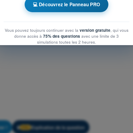
'Entraînement ULM - Aérodynamique
💻 Découvrez le Panneau PRO
Vous pouvez toujours continuer avec la
version gratuite
, qui vous
donne accès à
75% des questions
avec une limite de 3
simulations toutes les 2 heures.
er !
Explication de la question
🔒
PRO