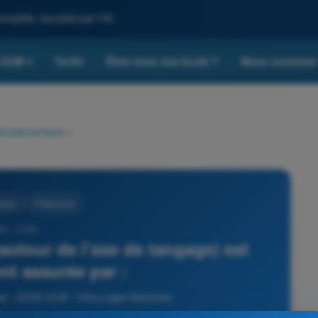
omplète, boostée par l'IA
QCM
Tarifs
Êtes-vous une école ?
Nous contacte
▾
érodynamique
>
ique
4 Réponses
95 - ULM -
(autour de l'axe de tangage) est
nt assurée par :
e - QCM ULM - Ultra Léger Motorisé