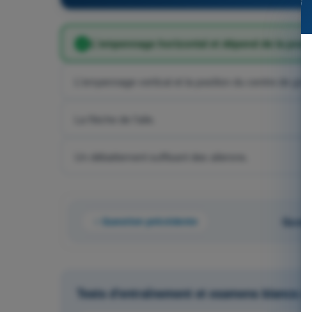
L'empennage horizontal et dépend de la positi
L'empennage vertical et la position du centre de grav
La flèche de l'aile.
Un débattement suffisant des ailerons.
Question précédente
Quest
Tests d'entraînement et examens blancs 