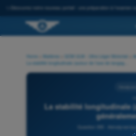
✨
Découvrez notre nouveau portail : une préparation à l'examen c
Home
>
Matières
>
QCM ULM - Ultra Léger Motorisé
>
A
La stabilité longitudinale (autour de l'axe de tangage) est généralement assurée par :
Aérodynam
3
La stabilité longitudinale 
généraleme
Question 395 - Aérodynamiqu