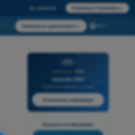
Se connecter
Commencer maintenant
→
r
Commencer gratuitement
→
FR
PRO
★★★★★
4,6/5
Quizvds PRO
Toutes les questions incluses
Commencer maintenant
S'inscrire à la Newsletter