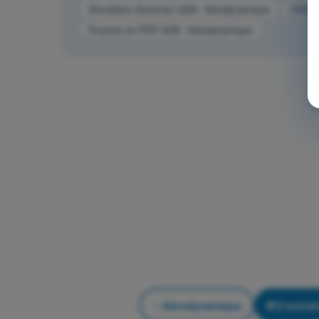
Simulation d'examen ULM - Aérodynamique
QCM d
Examen en PDF ULM - Aérodynamique
Aérodynamique
S'entraîn