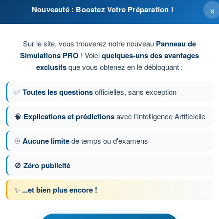
×
Nouveauté : Boostez Votre Préparation !
on du centre de gravité.
Sur le site, vous trouverez notre nouveau
Panneau de
Simulations PRO
! Voici
quelques-uns des avantages
ité.
exclusifs
que vous obtenez en le débloquant :
✅
Toutes les questions
officielles, sans exception
🧠
Explications et prédictions
avec l'Intelligence Artificielle
♾️
Aucune limite
de temps ou d'examens
ion 393 sur 409
Question suivante
🚫
Zéro publicité
✨
...et bien plus encore !
chronométrés QCM ULM - Ultra Léger Motorisé